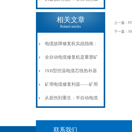
电缆热补机的核心价值
相关文章
上一篇：
P
Related articles
下一篇：
S
电缆故障修复机实战指南：
从“盲测”到“精确定点”的三
全自动电缆修复机是重塑矿
步作业法
山电力动脉的“智能外科医
JXB型控温电缆芯线热补器
生”
安装与接线：精准修复的工
矿用电缆修复利器——矿用
艺基石
电缆热补机智能控温，安全
从损伤到重生：半自动电缆
无忧
热补机的工作密码
联系我们