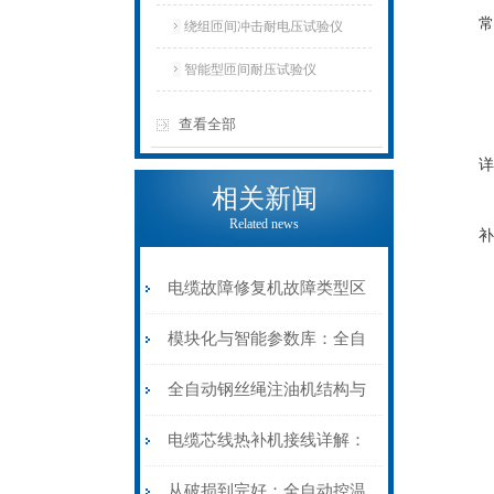
常
仪
绕组匝间冲击耐电压试验仪
智能型匝间耐压试验仪
查看全部
详
相关新闻
Related news
补
电缆故障修复机故障类型区
分指南：从“绝缘电
模块化与智能参数库：全自
阻”到“波形特征”的精准诊
动电缆修复机的快速换型逻
全自动钢丝绳注油机结构与
断逻辑
辑
工作原理：揭秘高效润滑的
电缆芯线热补机接线详解：
机械密码
从入门到精通
从破损到完好：全自动控温