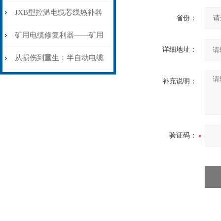
步作业法
山电力动脉的“智能外科医
JXB型控温电缆芯线热补器
省份：
生”
安装与接线：精准修复的工
矿用电缆修复利器——矿用
详细地址：
艺基石
电缆热补机智能控温，安全
从损伤到重生：半自动电缆
无忧
热补机的工作密码
补充说明：
验证码：