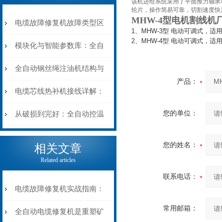
该机进给系统采用了平面推力轴承
轮片，操作简易可靠，切割速度快
MHW-4型电机割线机
电缆故障修复机故障类型区
1、MHW-3型 电动可调式，适用0
2、MHW-4型 电动可调式，适用0.
分指南：从“绝缘电
模块化与智能参数库：全自
阻”到“波形特征”的精准诊
动电缆修复机的快速换型逻
全自动钢丝绳注油机结构与
产品：
断逻辑
辑
工作原理：揭秘高效润滑的
电缆芯线热补机接线详解：
机械密码
从入门到精通
您的单位：
从破损到完好：全自动控温
电缆热补机的核心价值
您的姓名：
相关文章
Related articles
联系电话：
电缆故障修复机实战指南：
常用邮箱：
从“盲测”到“精确定点”的三
全自动电缆修复机是重塑矿