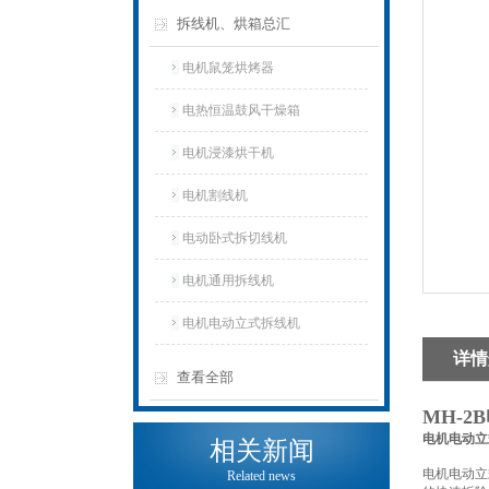
拆线机、烘箱总汇
电机鼠笼烘烤器
电热恒温鼓风干燥箱
电机浸漆烘干机
电机割线机
电动卧式拆切线机
电机通用拆线机
电机电动立式拆线机
详情
查看全部
MH-
电机电动立
相关新闻
电机电动立
Related news