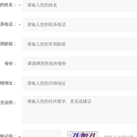
的姓名：
系电话：
用邮箱：
省份：
细地址：
充说明：
验证码：