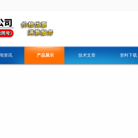
闻资讯
产品展示
技术文章
资料下载