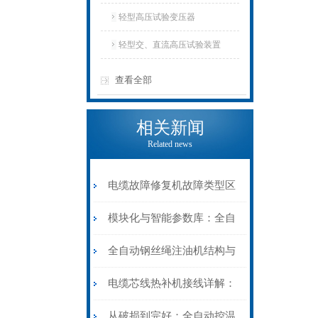
轻型高压试验变压器
轻型交、直流高压试验装置
查看全部
相关新闻
Related news
电缆故障修复机故障类型区
分指南：从“绝缘电
模块化与智能参数库：全自
阻”到“波形特征”的精准诊
动电缆修复机的快速换型逻
全自动钢丝绳注油机结构与
断逻辑
辑
工作原理：揭秘高效润滑的
电缆芯线热补机接线详解：
机械密码
从入门到精通
从破损到完好：全自动控温