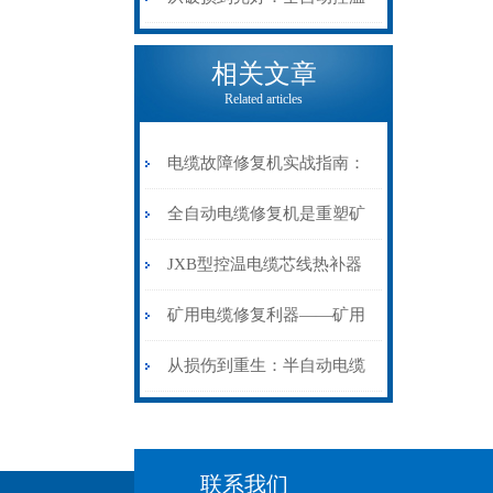
电缆热补机的核心价值
相关文章
Related articles
电缆故障修复机实战指南：
从“盲测”到“精确定点”的三
全自动电缆修复机是重塑矿
步作业法
山电力动脉的“智能外科医
JXB型控温电缆芯线热补器
生”
安装与接线：精准修复的工
矿用电缆修复利器——矿用
艺基石
电缆热补机智能控温，安全
从损伤到重生：半自动电缆
无忧
热补机的工作密码
联系我们