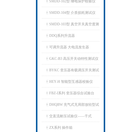
仪
SMDD-102型 继电保护校验仪
SMDD-104型 介质损耗测试仪
SMDD-103型 真空开关真空度测
试仪
DDQ系列升流器
可调升流器 大电流发生器
GKC-B3 高压开关动特性测试仪
BYKC 变压器有载调压开关测试
仪
HEY-H 智能型互感器校验仪
FBZ-I系列 变压器综合试验台
DHQBW 充气式无局部放轻型试
验变压器
交直流耐压试验仪——干式
ZX系列 操作箱