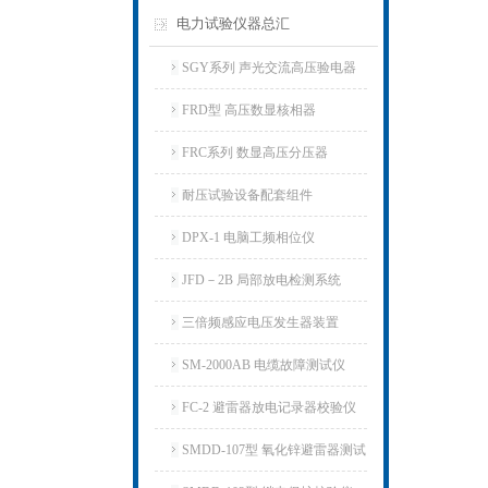
电力试验仪器总汇
SGY系列 声光交流高压验电器
FRD型 高压数显核相器
FRC系列 数显高压分压器
耐压试验设备配套组件
DPX-1 电脑工频相位仪
JFD－2B 局部放电检测系统
三倍频感应电压发生器装置
SM-2000AB 电缆故障测试仪
FC-2 避雷器放电记录器校验仪
SMDD-107型 氧化锌避雷器测试