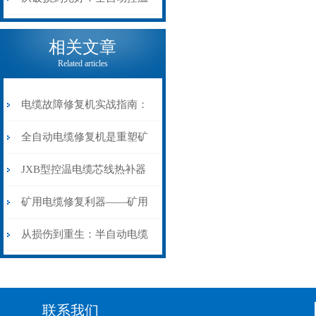
电缆热补机的核心价值
相关文章
Related articles
电缆故障修复机实战指南：
从“盲测”到“精确定点”的三
全自动电缆修复机是重塑矿
步作业法
山电力动脉的“智能外科医
JXB型控温电缆芯线热补器
生”
安装与接线：精准修复的工
矿用电缆修复利器——矿用
艺基石
电缆热补机智能控温，安全
从损伤到重生：半自动电缆
无忧
热补机的工作密码
联系我们