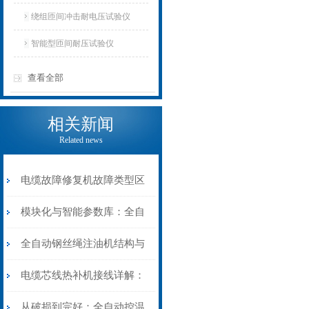
仪
绕组匝间冲击耐电压试验仪
智能型匝间耐压试验仪
查看全部
相关新闻
Related news
电缆故障修复机故障类型区
分指南：从“绝缘电
模块化与智能参数库：全自
阻”到“波形特征”的精准诊
动电缆修复机的快速换型逻
全自动钢丝绳注油机结构与
断逻辑
辑
工作原理：揭秘高效润滑的
电缆芯线热补机接线详解：
机械密码
从入门到精通
从破损到完好：全自动控温