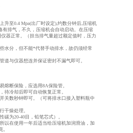
。
0.4 Mpa(出厂时设定),约数分钟后,压缩机
其略有排气，不久，压缩机会自动启动。在压缩
说明仪器正常。（担当排气量超过额定值时，压力
一些水分，但不能*代替手动排水，故仍须经常
的管道与仪器想连并保证密封不漏气即可。
易熔断保险，应选用8A保险管。
高，待冷却后即可自动恢复正常。
水开关数秒钟即可。（可将排水口接入塑料瓶中
进行干燥处理。
碳为20-40目，铅笔芯式）。
，所以在使用一年后适当给压缩机加润滑油，加
克。