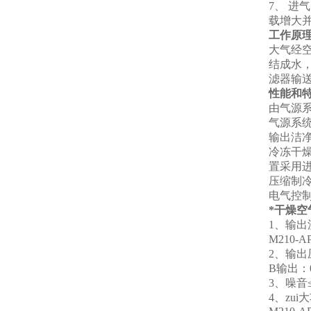
7、 
载增大
工作原
大气经
结成水
滤器输
性能和
由气源
气源系统
输出洁
冷冻干
置采用进
压缩制
电气控
*干燥空
1、输出流量
M210-AP
2、输出
B输出：
3、噪音
4、zui大