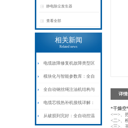
静电除尘发生器
查看全部
相关新闻
Related news
电缆故障修复机故障类型区
分指南：从“绝缘电
模块化与智能参数库：全自
阻”到“波形特征”的精准诊
动电缆修复机的快速换型逻
全自动钢丝绳注油机结构与
详情
断逻辑
辑
工作原理：揭秘高效润滑的
电缆芯线热补机接线详解：
*干燥空
<一>、
机械密码
从入门到精通
从破损到完好：全自动控温
<二>
<三>、