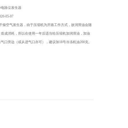
静电除尘发生器
0-05-07
*干燥空气发生器，由于压缩机为开路工作方式，故润滑油会随
，造成消耗，所以在使用一年后适当给压缩机加润滑油，加油
气口旁边（或从进气口亦可），建议加18号冷冻机油200克。