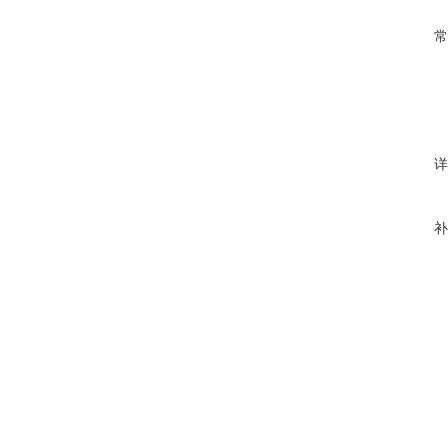
常
详
补