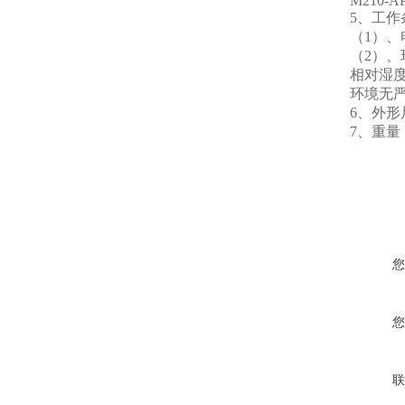
M210-A
5、工作
（1）、电源
（2）、
相对湿度
环境无
6、外形尺
7、重量：
您
您
联