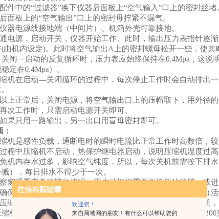
用配件中的“过滤器”换下仪器后面板上“空气输入”口上的密封丝堵
将后面板上的“空气输出”口上的密封母拧紧不漏气。
 将仪器电源线接地端（中间片）、机箱外壳可靠接地。
接通电源，启动开关，仪器开始工作。此时，输出压力表指针逐渐上升至
作(由机内设定)。此时将空气输出A上的密封螺母松开一些，使
关闭—启动的反复循环时，压力表应始终保持在0.4Mpa，这
稳定在0.4Mpa）。
 压缩机在启动—关闭循环的过程中，每次停止工作时会自动排出
水。
 、以上正常后，关闭电源，将空气输出口上的压帽取下，用外径
、再次工作时，只需启动电源开关即可。
、如果只用一路输出，另一出口用盲母密封即可。
项：
因压缩机是感性负载，通断电时的瞬时电流比正常工作时高数倍，较
工作过程中压缩机不启动，热保护继电器启动，说明压缩机温度过
为避免机内存水过多，影响空气纯度，所以，每次关机前需按下排
外溅），每日排水不得少于一次。
从观察窗观看变色硅胶的情况，用户可根据需要更换新的硅胶，或
了确保气体纯度，仪器每工作1000小时，需要更换活性炭一次（活性
由于压缩机为开路工作方式，故润滑油会随水排出机外，造成消耗
欢迎您！
缩机出气口旁边（或从进气口亦可），建议加18号冷冻机油200
来自局域网的朋友！有什么可以帮助您的