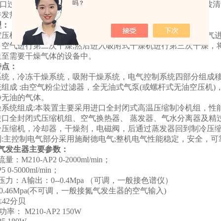
吗？
进气口过滤器需定期清洗（周期视室内粉尘情况而定，可用超声波清
并发热,温度过高时会发生过热保护而导致停机。
理：
空压机进入储气罐，大部分水分被压缩液化经排水阀排出，空气进
，空气进行第二次干燥;然后进入吸附式干燥机进行第三次干燥，
送至需要干燥气体的设备中。
特点：
系统，冷冻干燥系统，吸附干燥系统，电气控制系统四部分组成
组成 :由空气粉尘过滤器，全无油式气泵(或螺杆式无油空压机)，
净无油的气体。
燥系统组成:本装置主要采用进口全封闭式高温压缩制冷机组，性
口全封闭式压缩机组、空气换热器、 蒸发器、气水分离器及精过
冷压缩机，冷却器，干燥剂，电磁阀，后通过蒸发器回到制冷压缩
制:主控制电气部分采用施耐德电气;整机电气性能稳定，安全，可
气发生器
主要参数：
：M210-AP2 0-2000ml/min；
5 0-5000ml/min；
压力：A输出：0--0.4Mpa （可调，一般接色谱仪）
0.46Mpa(不可调，一般接氮气发生器的空气输入)
≤42分贝
功率： M210-AP2 150W