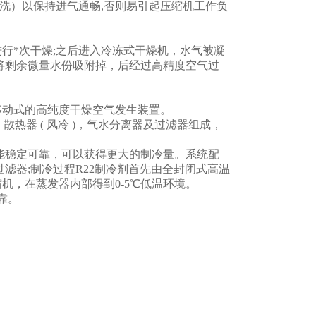
洗）以保持进气通畅,否则易引起压缩机工作负
行*次干燥;之后进入冷冻式干燥机，水气被凝
将剩余微量水份吸附掉，后经过高精度空气过
移动式的高纯度干燥空气发生装置。
散热器 ( 风冷 )，气水分离器及过滤器组成，
能稳定可靠，可以获得更大的制冷量。系统配
滤器;制冷过程R22制冷剂首先由全封闭式高温
机，在蒸发器内部得到0-5℃低温环境。
靠。