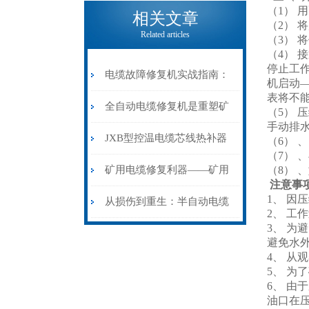
电缆热补机的核心价值
（1） 
相关文章
（2） 
Related articles
（3）
（4） 
停止工
电缆故障修复机实战指南：
机启动—
表将不能
从“盲测”到“精确定点”的三
全自动电缆修复机是重塑矿
（5）
手动排
步作业法
山电力动脉的“智能外科医
JXB型控温电缆芯线热补器
（6）
（7） 
生”
安装与接线：精准修复的工
矿用电缆修复利器——矿用
（8） 
注意事
1、 
艺基石
电缆热补机智能控温，安全
从损伤到重生：半自动电缆
2、 
3、 
无忧
热补机的工作密码
避免水
4、 
5、 为
6、 
油口在压