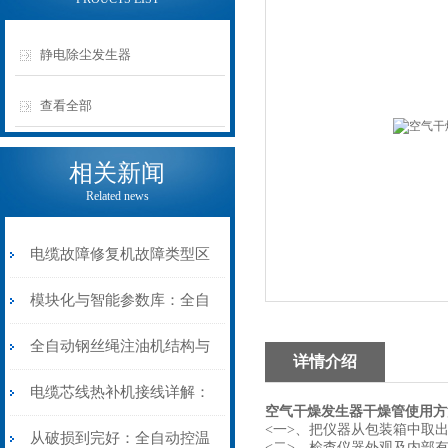
静电除尘发生器
查看全部
相关新闻
Related news
电缆故障修复机故障类型区
分指南：从“绝缘电
模块化与智能参数库：全自
阻”到“波形特征”的精准诊
动电缆修复机的快速换型逻
全自动钢丝绳注油机结构与
详情介绍
断逻辑
辑
工作原理：揭秘高效润滑的
电缆芯线热补机接线详解：
空气干燥发生器干燥管
使用方
<一>、把仪器从包装箱中取
机械密码
从入门到精通
从破损到完好：全自动控温
<二>、检查仪器外观及内部