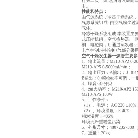
行第二次干燥;然后进入吸附
中。
性能和特点：
由气源系统，冷冻干燥系统，
气源系统组成 :由空气粉尘过
气体。
冷冻干燥系统组成:本装置主
式压缩机组、空气换热器、 
剂，电磁阀，后通过蒸发器回
电气控制:主控制电气部分采
空气干燥发生器干燥管
主要参
1、输出流量：M210-AP2 0-20
M210-AP5 0-5000ml/min；
2、输出压力：A输出：0--0.
B输出：0.46Mpa(不可调
3、噪音≤42分贝
4、zui大功率： M210-AP2 15
M210-AP5 180W
5、工作条件：
（1）、电源： AC 220 ±10% ;
（2）、环境温度：5-40℃
相对湿度：<85%
环境无严重粉尘污染
6、外形尺寸：480×235×380
7、重量：20kg