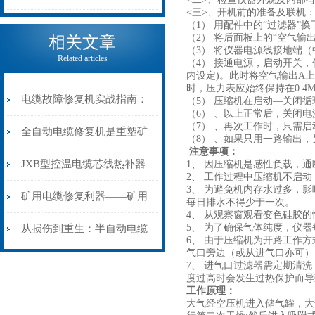
<三>、开机前的准备及联机
电缆热补机的核心价值
（1） 用配件中的“过滤器”
（2） 将后面板上的“空气输
相关文章
（3） 将仪器电源线接地端
Related articles
（4） 接通电源，启动开关，
内设定)。此时将空气输出A
时，压力表应始终保持在0.4
电缆故障修复机实战指南：
（5） 压缩机在启动—关闭
（6） 、以上正常后，关闭
（7） 、再次工作时，只需
从“盲测”到“精确定点”的三
全自动电缆修复机是重塑矿
（8） 、如果只用一路输出
注意事项：
步作业法
山电力动脉的“智能外科医
JXB型控温电缆芯线热补器
1、 因压缩机是感性负载，
2、 工作过程中压缩机不启
3、 为避免机内存水过多，
生”
安装与接线：精准修复的工
矿用电缆修复利器——矿用
每日排水不得少于一次。
4、 从观察窗观看变色硅胶
艺基石
电缆热补机智能控温，安全
5、 为了确保气体纯度，仪器
从损伤到重生：半自动电缆
6、 由于压缩机为开路工作
气口旁边（或从进气口亦可），
无忧
热补机的工作密码
7、 进气口过滤器需定期清
度过高时会发生过热保护而导
工作原理：
大气经空压机进入储气罐，大