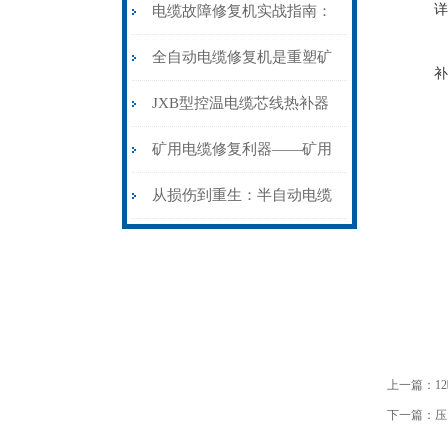
详
电缆故障修复机实战指南：
从“盲测”到“精确定点”的三
全自动电缆修复机是重塑矿
补
步作业法
山电力动脉的“智能外科医
JXB型控温电缆芯线热补器
生”
安装与接线：精准修复的工
矿用电缆修复利器——矿用
艺基石
电缆热补机智能控温，安全
从损伤到重生：半自动电缆
无忧
热补机的工作密码
上一篇：
1
下一篇：
压