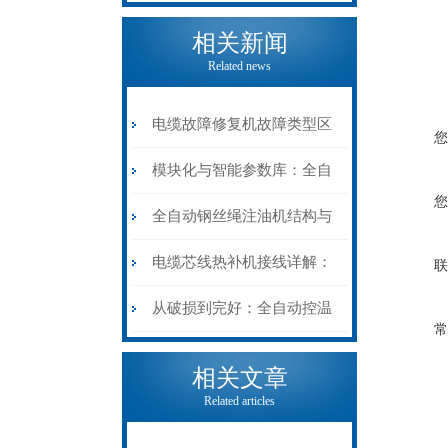
相关新闻
Related news
电缆故障修复机故障类型区
您
分指南：从“绝缘电
模块化与智能参数库：全自
您
阻”到“波形特征”的精准诊
动电缆修复机的快速换型逻
全自动钢丝绳注油机结构与
断逻辑
辑
工作原理：揭秘高效润滑的
电缆芯线热补机接线详解：
联
机械密码
从入门到精通
从破损到完好：全自动控温
常
电缆热补机的核心价值
相关文章
Related articles