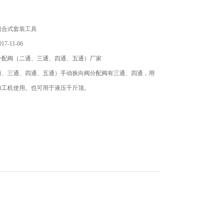
组合式套装工具
7-11-06
分配阀（二通、三通、四通、五通）厂家
通、三通、四通、五通）手动换向阀分配阀有三通、四通，用
加工机使用。也可用于液压千斤顶。