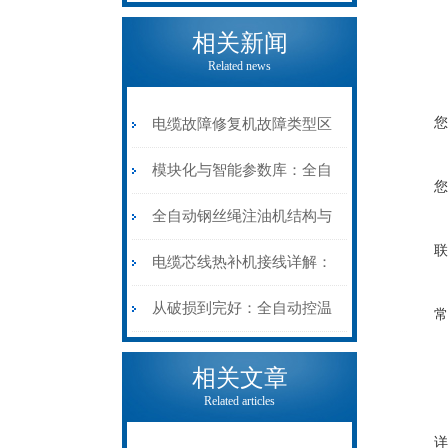
相关新闻
Related news
您
电缆故障修复机故障类型区
分指南：从“绝缘电
模块化与智能参数库：全自
您
阻”到“波形特征”的精准诊
动电缆修复机的快速换型逻
全自动钢丝绳注油机结构与
联
断逻辑
辑
工作原理：揭秘高效润滑的
电缆芯线热补机接线详解：
机械密码
从入门到精通
从破损到完好：全自动控温
常
电缆热补机的核心价值
相关文章
Related articles
详