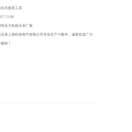
组合式套装工具
7-11-06
2吨压力机检压表厂家
机检压表上海旺徐电气有限公司专业生产十数年，诚挚欢迎广大
作愉快！