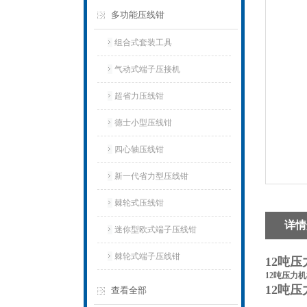
多功能压线钳
组合式套装工具
气动式端子压接机
超省力压线钳
德士小型压线钳
四心轴压线钳
新一代省力型压线钳
棘轮式压线钳
详情
迷你型欧式端子压线钳
棘轮式端子压线钳
12吨
12吨压力
12吨
查看全部