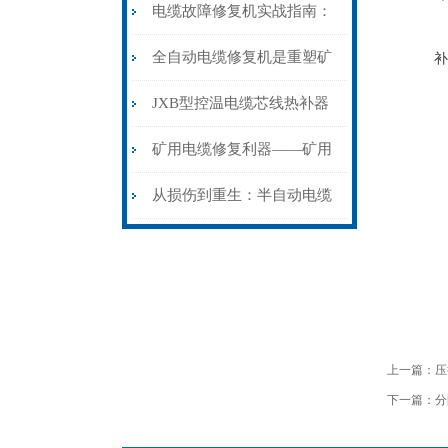
电缆故障修复机实战指南：
从“盲测”到“精确定点”的三
全自动电缆修复机是重塑矿
补
步作业法
山电力动脉的“智能外科医
JXB型控温电缆芯线热补器
生”
安装与接线：精准修复的工
矿用电缆修复利器——矿用
艺基石
电缆热补机智能控温，安全
从损伤到重生：半自动电缆
无忧
热补机的工作密码
上一篇：
压
下一篇：
分