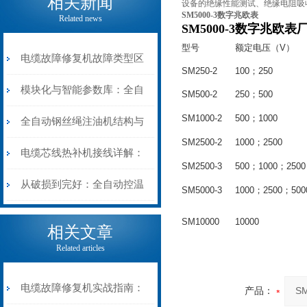
相关新闻
设备的绝缘性能测试、绝缘电阻吸
SM5000-3数字兆欧表
Related news
SM5000-3数字兆欧表
型号
额定电压（V）
电缆故障修复机故障类型区
SM250-2
100；250
分指南：从“绝缘电
模块化与智能参数库：全自
SM500-2
250；500
SM1000-2
500；1000
阻”到“波形特征”的精准诊
动电缆修复机的快速换型逻
全自动钢丝绳注油机结构与
SM2500-2
1000；2500
断逻辑
辑
工作原理：揭秘高效润滑的
电缆芯线热补机接线详解：
SM2500-3
500；1000；2500
机械密码
从入门到精通
从破损到完好：全自动控温
SM5000-3
1000；2500；500
电缆热补机的核心价值
SM10000
10000
相关文章
Related articles
电缆故障修复机实战指南：
产品：