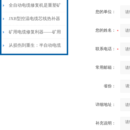
从“盲测”到“精确定点”的三
全自动电缆修复机是重塑矿
您的单位：
步作业法
山电力动脉的“智能外科医
JXB型控温电缆芯线热补器
您的姓名：
生”
安装与接线：精准修复的工
矿用电缆修复利器——矿用
艺基石
电缆热补机智能控温，安全
从损伤到重生：半自动电缆
联系电话：
无忧
热补机的工作密码
常用邮箱：
省份：
详细地址：
补充说明：