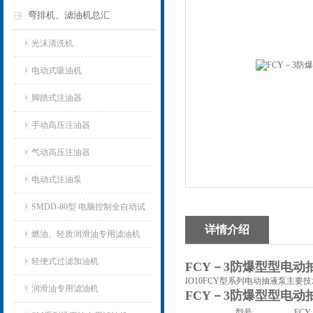
弯排机、滤油机总汇
光沫清洗机
电动式吸油机
脚踏式注油器
手动高压注油器
气动高压注油器
电动式注油泵
SMDD-80型 电脑控制全自动试
详情介绍
油器
燃油、轻质润滑油专用滤油机
轻便式过滤加油机
FCY－3防爆型型电动
IO10FCY
型系列电动抽液泵主要技
润滑油专用滤油机
FCY－3防爆型型电动
型号
FCY