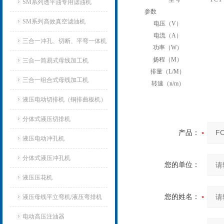
SM系列透平油专用滤油机
参数
SM系列高效真空滤油机
电压（V）
电流（A）
三合一冲孔、切断、平弯一体机
功率（W）
扬程（M）
三合一简易式母线加工机
排量（L/M）
三合一组合式母线加工机
转速（n/m）
液压电动切排机（铜排曲板机）
分体式液压切排机
产品：
液压电动冲孔机
分体式液压冲孔机
您的单位：
液压压花机
您的姓名：
液压母线平立弯机/液压弯排机
电动高压注油器