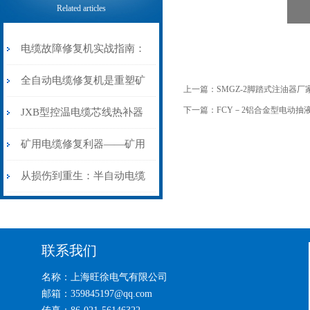
Related articles
电缆故障修复机实战指南：
从“盲测”到“精确定点”的三
全自动电缆修复机是重塑矿
上一篇：
SMGZ-2脚踏式注油器厂
步作业法
下一篇：
FCY－2铝合金型电动抽
山电力动脉的“智能外科医
JXB型控温电缆芯线热补器
生”
安装与接线：精准修复的工
矿用电缆修复利器——矿用
艺基石
电缆热补机智能控温，安全
从损伤到重生：半自动电缆
无忧
热补机的工作密码
联系我们
名称：上海旺徐电气有限公司
邮箱：359845197@qq.com