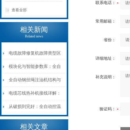
联系电话：
查看全部
常用邮箱：
相关新闻
Related news
省份：
电缆故障修复机故障类型区
详细地址：
分指南：从“绝缘电
模块化与智能参数库：全自
补充说明：
阻”到“波形特征”的精准诊
动电缆修复机的快速换型逻
全自动钢丝绳注油机结构与
断逻辑
辑
工作原理：揭秘高效润滑的
电缆芯线热补机接线详解：
机械密码
从入门到精通
从破损到完好：全自动控温
验证码：
电缆热补机的核心价值
相关文章