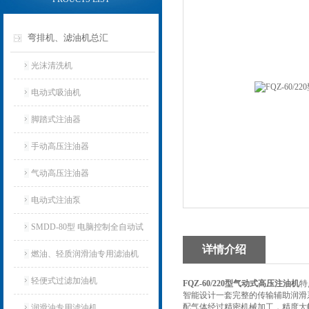
弯排机、滤油机总汇
光沫清洗机
电动式吸油机
脚踏式注油器
手动高压注油器
气动高压注油器
电动式注油泵
SMDD-80型 电脑控制全自动试
详情介绍
油器
燃油、轻质润滑油专用滤油机
轻便式过滤加油机
FQZ-60/220型气动式高压注油机
特
智能设计一套完整的传输辅助润滑
配气体经过精密机械加工，精度大
润滑油专用滤油机