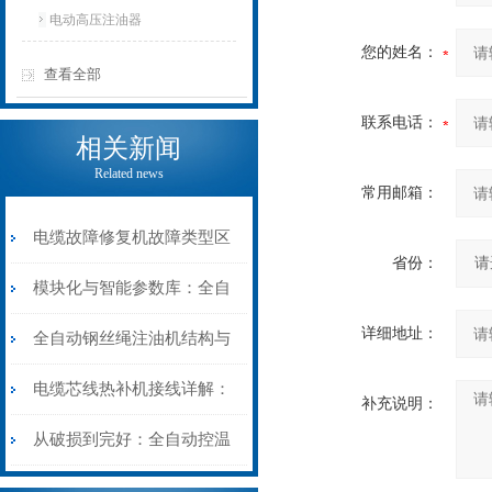
电动高压注油器
您的姓名：
查看全部
联系电话：
相关新闻
Related news
常用邮箱：
电缆故障修复机故障类型区
省份：
分指南：从“绝缘电
模块化与智能参数库：全自
详细地址：
阻”到“波形特征”的精准诊
动电缆修复机的快速换型逻
全自动钢丝绳注油机结构与
断逻辑
辑
工作原理：揭秘高效润滑的
电缆芯线热补机接线详解：
补充说明：
机械密码
从入门到精通
从破损到完好：全自动控温
电缆热补机的核心价值