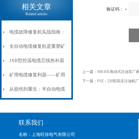
相关文章
验证码：
Related articles
电缆故障修复机实战指南：
从“盲测”到“精确定点”的三
全自动电缆修复机是重塑矿
步作业法
山电力动脉的“智能外科医
JXB型控温电缆芯线热补器
上一篇：
SM-63L电动式注油泵厂
生”
安装与接线：精准修复的工
矿用电缆修复利器——矿用
下一篇：
FSZ－220型高压注油机
艺基石
电缆热补机智能控温，安全
从损伤到重生：半自动电缆
无忧
热补机的工作密码
联系我们
名称：上海旺徐电气有限公司