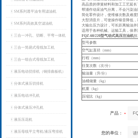
高品质的弹簧材料和加工工艺延长
帮浦作动采油气分离，不会污染油
SM系列透平油专用滤油机
简化零件设计，使维修次数及难度
大型消音片，可使操作噪音降低，
SM系列高效真空滤油机
大输出压力设计，可长距离输油并
适用于各种机械、运输工具，保养
三合一冲孔、切断、平弯一体机
FQZ-60/220型气动式高压注油机
技
型号参数
三合一简易式母线加工机
空气缸直径（mm）
行程（mm）
三合一组合式母线加工机
往复次数（次/分）
液压电动切排机（铜排曲板机）
输油量（升/分）
油桶储量（kg）
分体式液压切排机
机重（kg）
液压电动冲孔机
压缩比（kg）
分体式液压冲孔机
产品：
液压压花机
液压母线平立弯机/液压弯排机
您的单位：