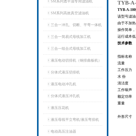
SM系列透平油专用滤油机
TYB-
TYB-A-
SM系列高效真空滤油机
该型号滤油
由于不加热
三合一冲孔、切断、平弯一体机
操作简单，
运行成本低
三合一简易式母线加工机
技术参数
三合一组合式母线加工机
指标名称
液压电动切排机（铜排曲板机）
流量
工作压力
分体式液压切排机
水 份
清洁度
液压电动冲孔机
工作噪声
分体式液压冲孔机
额定功率
重量
液压压花机
外形尺寸
液压母线平立弯机/液压弯排机
电动高压注油器