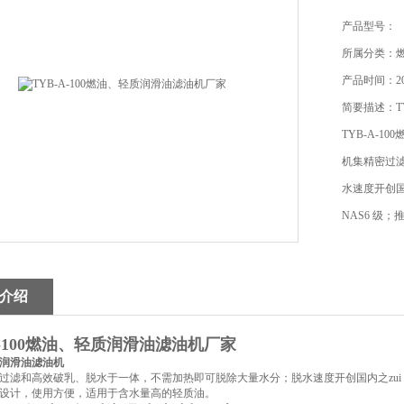
产品型号：
所属分类：
产品时间：201
简要描述：T
TYB-A-
机集精密过
水速度开创
NAS6 级
介绍
A-100燃油、轻质润滑油滤油机厂家
润滑油滤油机
过滤和高效破乳、脱水于一体，不需加热即可脱除大量水分；脱水速度开创国内之zui
设计，使用方便，适用于含水量高的轻质油。