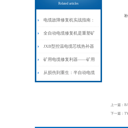
Related articles
补
电缆故障修复机实战指南：
从“盲测”到“精确定点”的三
全自动电缆修复机是重塑矿
步作业法
山电力动脉的“智能外科医
JXB型控温电缆芯线热补器
生”
安装与接线：精准修复的工
矿用电缆修复利器——矿用
艺基石
电缆热补机智能控温，安全
从损伤到重生：半自动电缆
无忧
热补机的工作密码
上一篇：
B
下一篇：
T