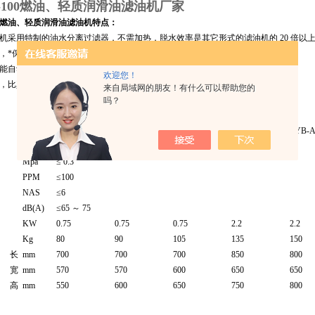
A-100燃油、轻质润滑油滤油机厂家
100燃油、轻质润滑油滤油机特点：
机采用特制的油水分离过滤器，不需加热，脱水效率是其它形式的滤油机的 20 倍以
，*保证了油中添加剂不裂解、变质。
能自动在线运行放水，勿需留人看守。
欢迎您！
，比真空滤油机、离心分离、板框压力过滤机成本低 20-40% 。
来自局域网的朋友！有什么可以帮助您的
吗？
单位
TYB-A-10
TYB-A-20
TYB-A-30
TYB-A-50
TYB-A
L/min
10
20
30
50
80
Mpa
≤ 0.3
PPM
≤100
NAS
≤6
dB(A)
≤65 ～ 75
KW
0.75
0.75
0.75
2.2
2.2
Kg
80
90
105
135
150
长
mm
700
700
700
850
800
宽
mm
570
570
600
650
650
高
mm
550
600
650
750
800