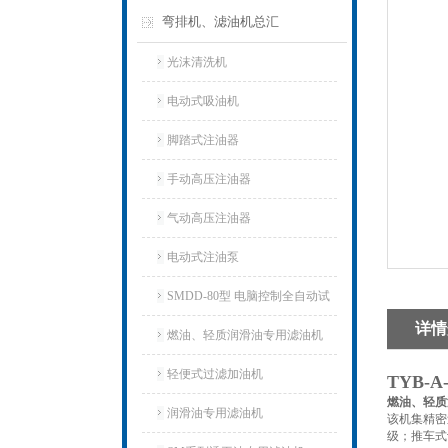
弯排机、滤油机总汇
光沫清洗机
电动式吸油机
脚踏式注油器
手动高压注油器
气动高压注油器
电动式注油泵
SMDD-80型 电脑控制全自动试
详情
油器
燃油、轻质润滑油专用滤油机
轻便式过滤加油机
TYB-
燃油、轻质
润滑油专用滤油机
该机集精密
级；推车式