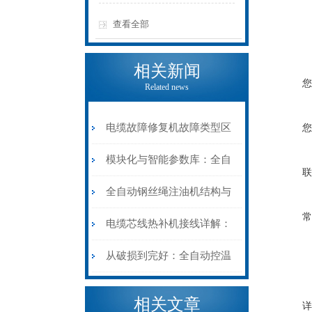
查看全部
相关新闻
您
Related news
电缆故障修复机故障类型区
您
分指南：从“绝缘电
模块化与智能参数库：全自
联
阻”到“波形特征”的精准诊
动电缆修复机的快速换型逻
全自动钢丝绳注油机结构与
常
断逻辑
辑
工作原理：揭秘高效润滑的
电缆芯线热补机接线详解：
机械密码
从入门到精通
从破损到完好：全自动控温
电缆热补机的核心价值
相关文章
详