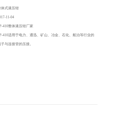
整体式液压钳
7-11-04
P-410整体液压钳厂家
P-410适用于电力、通迅、矿山、冶金、石化、船泊等行业的
端子与连接管的压接。