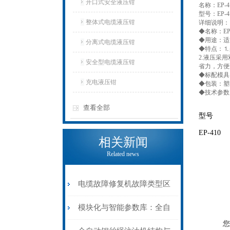
开口式安全液压钳
名称：EP-
型号：EP-4
整体式电缆液压钳
详细说明：
◆名称：EP
◆用途：适
分离式电缆液压钳
◆特点：⒈
2.液压采
安全型电缆液压钳
省力，方便
◆标配模具：5
充电液压钳
◆包装：塑
◆技术参数
查看全部
型号
EP-410
相关新闻
Related news
电缆故障修复机故障类型区
分指南：从“绝缘电
模块化与智能参数库：全自
您