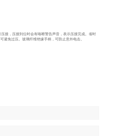
。
行压接，压接到位时会有咯嚓警告声音，表示压接完成。省时
，可避免过压。玻璃纤维绝缘手柄，可防止意外电击。