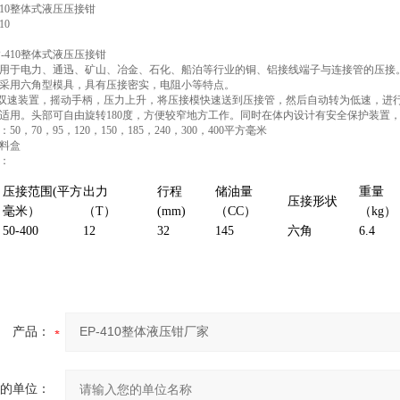
410整体式液压压接钳
10
-410整体式液压压接钳
用于电力、通迅、矿山、冶金、石化、船泊等行业的铜、铝接线端子与连接管的压接
采用六角型模具，具有压接密实，电阻小等特点。
用双速装置，摇动手柄，压力上升，将压接模快速送到压接管，然后自动转为低速，进
适用。头部可自由旋转180度，方便较窄地方工作。同时在体内设计有安全保护装置
0，70，95，120，150，185，240，300，400平方毫米
料盒
：
压接范围(平方
出力
行程
储油量
重量
压接形状
毫米）
（T）
(mm)
（CC）
（kg）
50-400
12
32
145
六角
6.4
产品：
的单位：