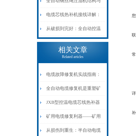
阻”到“波形特征”的精准诊
动电缆修复机的快速换型逻
全自动钢丝绳注油机结构与
断逻辑
辑
工作原理：揭秘高效润滑的
电缆芯线热补机接线详解：
您
机械密码
从入门到精通
从破损到完好：全自动控温
联
电缆热补机的核心价值
相关文章
常
Related articles
电缆故障修复机实战指南：
从“盲测”到“精确定点”的三
全自动电缆修复机是重塑矿
详
步作业法
山电力动脉的“智能外科医
JXB型控温电缆芯线热补器
补
生”
安装与接线：精准修复的工
矿用电缆修复利器——矿用
艺基石
电缆热补机智能控温，安全
从损伤到重生：半自动电缆