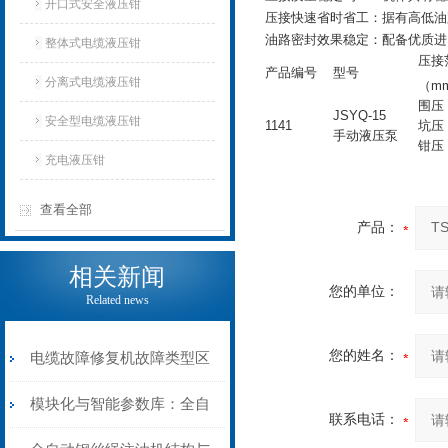
开口式安全液压钳
压接快速省时省工：据有高低油
油路密封效果稳定：配备优质进
整体式电缆液压钳
压接
产品编号
型号
分离式电缆液压钳
（m
围压：
JSYQ-15
安全型电缆液压钳
1141
坑压：
手动液压泵
钳压：
充电液压钳
查看全部
产品：
相关新闻
您的单位：
Related news
您的姓名：
电缆故障修复机故障类型区
分指南：从“绝缘电
模块化与智能参数库：全自
联系电话：