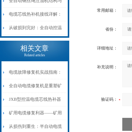
阻”到“波形特征”的精准诊
动电缆修复机的快速换型逻
全自动钢丝绳注油机结构与
常用邮箱：
断逻辑
辑
工作原理：揭秘高效润滑的
电缆芯线热补机接线详解：
机械密码
从入门到精通
从破损到完好：全自动控温
省份：
电缆热补机的核心价值
相关文章
详细地址：
Related articles
补充说明：
电缆故障修复机实战指南：
从“盲测”到“精确定点”的三
全自动电缆修复机是重塑矿
步作业法
山电力动脉的“智能外科医
JXB型控温电缆芯线热补器
验证码：
生”
安装与接线：精准修复的工
矿用电缆修复利器——矿用
艺基石
电缆热补机智能控温，安全
从损伤到重生：半自动电缆