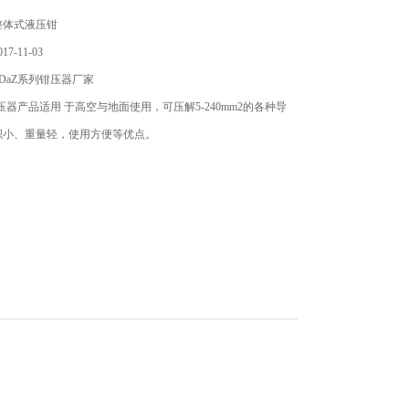
整体式液压钳
7-11-03
DaZ系列钳压器厂家
钳压器产品适用 于高空与地面使用，可压解5-240mm2的各种导
积小、重量轻，使用方便等优点。