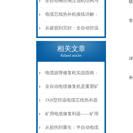
阻”到“波形特征”的精准诊
动电缆修复机的快速换型逻
全自动钢丝绳注油机结构与
联
断逻辑
辑
工作原理：揭秘高效润滑的
电缆芯线热补机接线详解：
常
机械密码
从入门到精通
从破损到完好：全自动控温
电缆热补机的核心价值
相关文章
Related articles
详
电缆故障修复机实战指南：
补
从“盲测”到“精确定点”的三
全自动电缆修复机是重塑矿
步作业法
山电力动脉的“智能外科医
JXB型控温电缆芯线热补器
生”
安装与接线：精准修复的工
矿用电缆修复利器——矿用
艺基石
电缆热补机智能控温，安全
从损伤到重生：半自动电缆