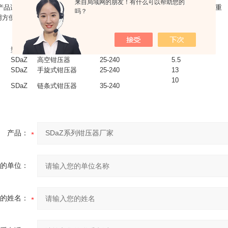
来自局域网的朋友！有什么可以帮助您的
适用 于高空与地面使用，可压解5-240mm2的各种导线。据有体积小、重
吗？
用方便等优点。
型号
名称
适用导线(mm2)
重量(kg)
SDaZ
高空钳压器
25-240
5.5
SDaZ
手旋式钳压器
25-240
13
10
SDaZ
链条式钳压器
35-240
产品：
的单位：
的姓名：