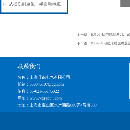
艺基石
电缆热补机智能控温，安全
从损伤到重生：半自动电缆
无忧
热补机的工作密码
上一篇：
HJ106-4.5电缆剥皮刀厂家
下一篇：
BX-40A 电缆末端主绝
联系我们
名称：上海旺徐电气有限公司
邮箱：359845197@qq.com
传真：86-021-56146322
网址：www.wxrebuji.com
地址：上海市宝山区水产西路680弄4号楼509