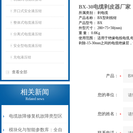
BX-30电缆剥皮器厂家
开口式安全液压钳
所属类别： 剥电缆
产品名称： BX型剥线钳
整体式电缆液压钳
产品型号： BX
外型尺寸： 280×75×50(mm)
重 量： 0.8Kg
分离式电缆液压钳
使用范围： 适用于绝缘电线电缆,
剥除-15-30mm之间的电缆绝
安全型电缆液压钳
充电液压钳
查看全部
产品：
相关新闻
您的单位：
Related news
您的姓名：
电缆故障修复机故障类型区
分指南：从“绝缘电
模块化与智能参数库：全自
联系电话：