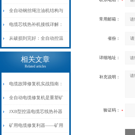
阻”到“波形特征”的精准诊
动电缆修复机的快速换型逻
全自动钢丝绳注油机结构与
常用邮箱：
断逻辑
辑
工作原理：揭秘高效润滑的
电缆芯线热补机接线详解：
机械密码
从入门到精通
从破损到完好：全自动控温
省份：
电缆热补机的核心价值
相关文章
详细地址：
Related articles
补充说明：
电缆故障修复机实战指南：
从“盲测”到“精确定点”的三
全自动电缆修复机是重塑矿
验证码：
步作业法
山电力动脉的“智能外科医
JXB型控温电缆芯线热补器
生”
安装与接线：精准修复的工
矿用电缆修复利器——矿用