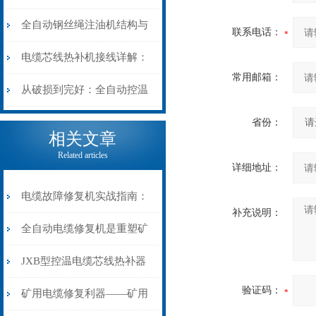
阻”到“波形特征”的精准诊
动电缆修复机的快速换型逻
全自动钢丝绳注油机结构与
联系电话：
断逻辑
辑
工作原理：揭秘高效润滑的
电缆芯线热补机接线详解：
常用邮箱：
机械密码
从入门到精通
从破损到完好：全自动控温
电缆热补机的核心价值
省份：
相关文章
Related articles
详细地址：
电缆故障修复机实战指南：
补充说明：
从“盲测”到“精确定点”的三
全自动电缆修复机是重塑矿
步作业法
山电力动脉的“智能外科医
JXB型控温电缆芯线热补器
验证码：
生”
安装与接线：精准修复的工
矿用电缆修复利器——矿用