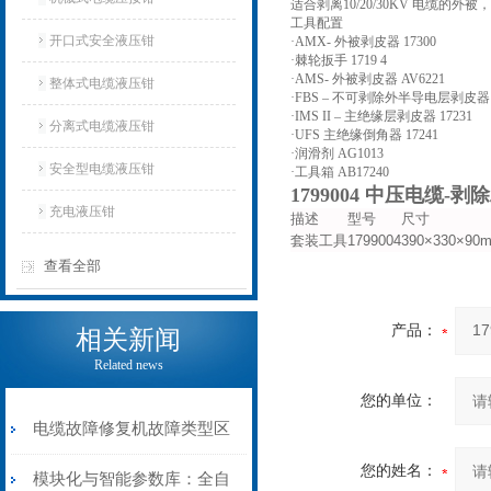
适合剥离10/20/30KV 电缆的
工具配置
开口式安全液压钳
·AMX- 外被剥皮器 17300
·棘轮扳手 1719 4
·AMS- 外被剥皮器 AV6221
整体式电缆液压钳
·FBS – 不可剥除外半导电层剥皮器 1
·IMS II – 主绝缘层剥皮器 17231
分离式电缆液压钳
·UFS 主绝缘倒角器 17241
·润滑剂 AG1013
安全型电缆液压钳
·工具箱 AB17240
1799004 中压电缆-
充电液压钳
描述
型号
尺寸
套装工具
1799004
390×330×90
查看全部
产品：
相关新闻
Related news
您的单位：
电缆故障修复机故障类型区
您的姓名：
分指南：从“绝缘电
模块化与智能参数库：全自