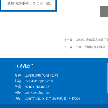
艺基石
电缆热补机智能控温，安全
从损伤到重生：半自动电缆
无忧
热补机的工作密码
上一篇：
1799001 剥除工具套装厂
下一篇：
AV8210通用电缆剥线器
联系我们
名称：上海旺徐电气有限公司
邮箱：359845197@qq.com
传真：86-021-56146322
网址：www.wxrebuji.com
地址：上海市宝山区水产西路680弄4号楼509