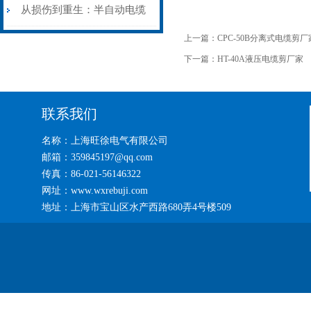
艺基石
电缆热补机智能控温，安全
从损伤到重生：半自动电缆
上一篇：
CPC-50B分离式电缆剪厂
无忧
热补机的工作密码
下一篇：
HT-40A液压电缆剪厂家
联系我们
名称：上海旺徐电气有限公司
邮箱：359845197@qq.com
传真：86-021-56146322
网址：www.wxrebuji.com
地址：上海市宝山区水产西路680弄4号楼509