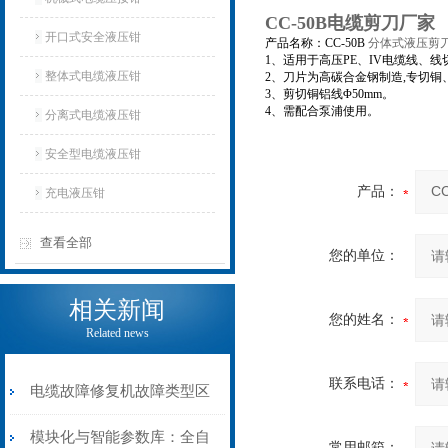
CC-50B电缆剪刀厂家
开口式安全液压钳
产品名称：CC-50B
分体式液压剪刀
1、适用于高压PE、IV电缆线、
整体式电缆液压钳
2、刀片为高碳合金钢制造,专切铜
3、剪切铜铝线Φ50mm。
4、需配合泵浦使用。
分离式电缆液压钳
安全型电缆液压钳
产品：
充电液压钳
查看全部
您的单位：
相关新闻
您的姓名：
Related news
联系电话：
电缆故障修复机故障类型区
分指南：从“绝缘电
模块化与智能参数库：全自
常用邮箱：