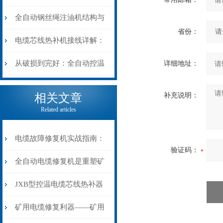
阻”到“波形特征”的精准诊
动电缆修复机的快速换型逻
全自动钢丝绳注油机结构与
省份：
断逻辑
辑
工作原理：揭秘高效润滑的
电缆芯线热补机接线详解：
机械密码
从入门到精通
从破损到完好：全自动控温
详细地址：
电缆热补机的核心价值
相关文章
补充说明：
Related articles
电缆故障修复机实战指南：
验证码：
从“盲测”到“精确定点”的三
全自动电缆修复机是重塑矿
步作业法
山电力动脉的“智能外科医
JXB型控温电缆芯线热补器
生”
安装与接线：精准修复的工
矿用电缆修复利器——矿用