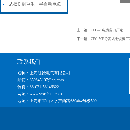
艺基石
电缆热补机智能控温，安全
从损伤到重生：半自动电缆
无忧
热补机的工作密码
上一篇：
CPC-75电缆剪刀厂家
下一篇：
CPC-50B分离式电缆剪厂
联系我们
名称：上海旺徐电气有限公司
邮箱：359845197@qq.com
传真：86-021-56146322
网址：www.wxrebuji.com
地址：上海市宝山区水产西路680弄4号楼509