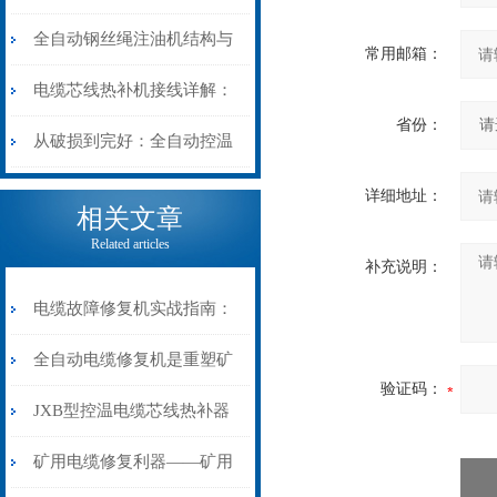
阻”到“波形特征”的精准诊
动电缆修复机的快速换型逻
全自动钢丝绳注油机结构与
常用邮箱：
断逻辑
辑
工作原理：揭秘高效润滑的
电缆芯线热补机接线详解：
省份：
机械密码
从入门到精通
从破损到完好：全自动控温
电缆热补机的核心价值
详细地址：
相关文章
Related articles
补充说明：
电缆故障修复机实战指南：
从“盲测”到“精确定点”的三
全自动电缆修复机是重塑矿
验证码：
步作业法
山电力动脉的“智能外科医
JXB型控温电缆芯线热补器
生”
安装与接线：精准修复的工
矿用电缆修复利器——矿用