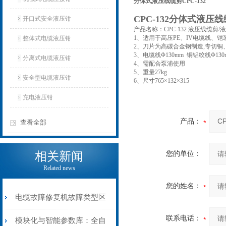
分体式液压线缆剪CPC-132
CPC-132分体式液压
开口式安全液压钳
产品名称：CPC-132 液压线缆剪/
1、适用于高压PE、IV电缆线、
整体式电缆液压钳
2、刀片为高碳合金钢制造,专切铜
3、电缆线Φ130mm 铜铝绞线Φ13
分离式电缆液压钳
4、需配合泵浦使用
5、重量27kg
安全型电缆液压钳
6、尺寸765×132×315
充电液压钳
产品：
查看全部
相关新闻
您的单位：
Related news
您的姓名：
电缆故障修复机故障类型区
联系电话：
分指南：从“绝缘电
模块化与智能参数库：全自