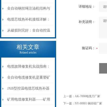
详细地址：
阻”到“波形特征”的精准诊
动电缆修复机的快速换型逻
全自动钢丝绳注油机结构与
断逻辑
辑
工作原理：揭秘高效润滑的
电缆芯线热补机接线详解：
补充说明：
机械密码
从入门到精通
从破损到完好：全自动控温
电缆热补机的核心价值
相关文章
验证码：
Related articles
电缆故障修复机实战指南：
从“盲测”到“精确定点”的三
全自动电缆修复机是重塑矿
步作业法
山电力动脉的“智能外科医
JXB型控温电缆芯线热补器
上一篇：
AK-7090电缆刀厂家
生”
安装与接线：精准修复的工
矿用电缆修复利器——矿用
下一篇：
NY-00901 钢丝钳厂家