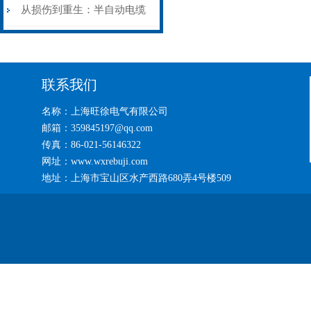
艺基石
电缆热补机智能控温，安全
从损伤到重生：半自动电缆
无忧
热补机的工作密码
联系我们
名称：上海旺徐电气有限公司
邮箱：359845197@qq.com
传真：86-021-56146322
网址：www.wxrebuji.com
地址：上海市宝山区水产西路680弄4号楼509