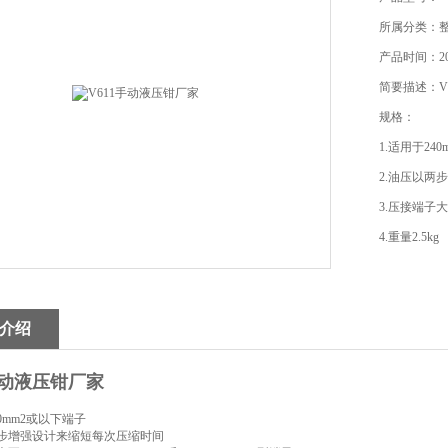
所属分类：
产品时间：201
简要描述：V
规格：
1.适用于24
2.油压以两
3.压接端子大至
4.重量2.5kg
5.尺寸425×1
6.出力60KN
介绍
7.附件便携
手动液压钳厂家
40mm2或以下端子
两步增强设计来缩短每次压缩时间