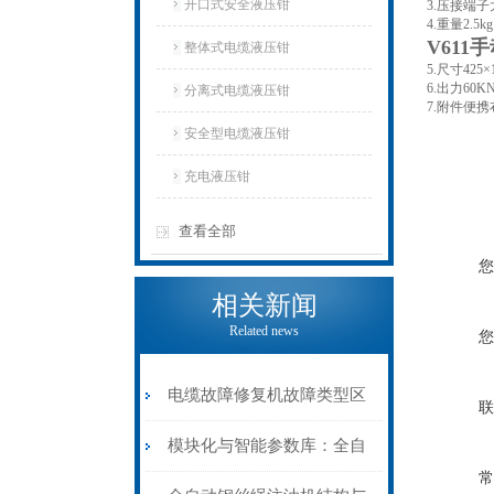
开口式安全液压钳
3.压接端子大
4.重量2.5kg
V611
整体式电缆液压钳
5.尺寸425×
6.出力60K
分离式电缆液压钳
7.附件便携
安全型电缆液压钳
充电液压钳
查看全部
您
相关新闻
Related news
您
电缆故障修复机故障类型区
联
分指南：从“绝缘电
模块化与智能参数库：全自
常