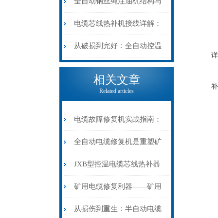
阻”到“波形特征”的精准诊
动电缆修复机的快速换型逻
全自动钢丝绳注油机结构与
断逻辑
辑
工作原理：揭秘高效润滑的
电缆芯线热补机接线详解：
机械密码
从入门到精通
从破损到完好：全自动控温
详
电缆热补机的核心价值
相关文章
补
Related articles
电缆故障修复机实战指南：
从“盲测”到“精确定点”的三
全自动电缆修复机是重塑矿
步作业法
山电力动脉的“智能外科医
JXB型控温电缆芯线热补器
生”
安装与接线：精准修复的工
矿用电缆修复利器——矿用
艺基石
电缆热补机智能控温，安全
从损伤到重生：半自动电缆