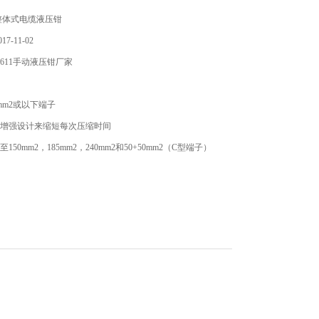
整体式电缆液压钳
7-11-02
611手动液压钳厂家
0mm2或以下端子
步增强设计来缩短每次压缩时间
150mm2，185mm2，240mm2和50+50mm2（C型端子）
15×53mm
布袋