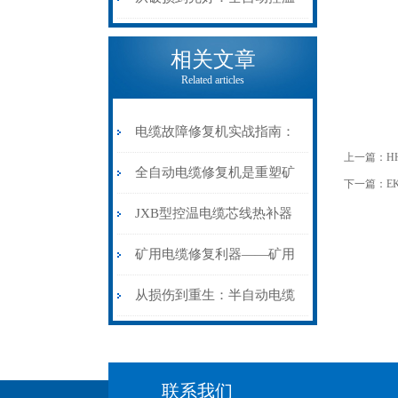
电缆热补机的核心价值
相关文章
Related articles
电缆故障修复机实战指南：
上一篇：
H
从“盲测”到“精确定点”的三
全自动电缆修复机是重塑矿
下一篇：
E
步作业法
山电力动脉的“智能外科医
JXB型控温电缆芯线热补器
生”
安装与接线：精准修复的工
矿用电缆修复利器——矿用
艺基石
电缆热补机智能控温，安全
从损伤到重生：半自动电缆
无忧
热补机的工作密码
联系我们