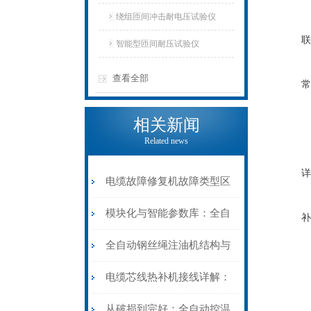
仪
绕组匝间冲击耐电压试验仪
联
智能型匝间耐压试验仪
查看全部
常
相关新闻
Related news
详
电缆故障修复机故障类型区
分指南：从“绝缘电
模块化与智能参数库：全自
补
阻”到“波形特征”的精准诊
动电缆修复机的快速换型逻
全自动钢丝绳注油机结构与
断逻辑
辑
工作原理：揭秘高效润滑的
电缆芯线热补机接线详解：
机械密码
从入门到精通
从破损到完好：全自动控温