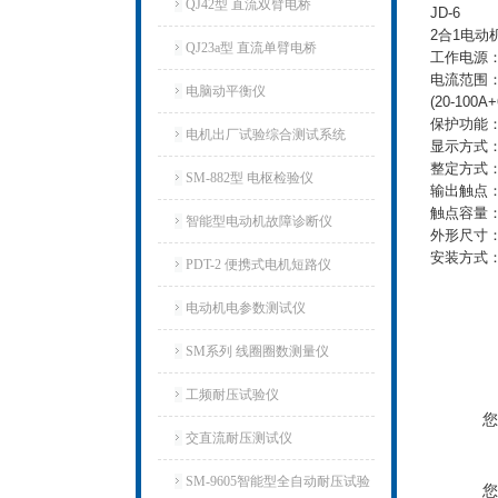
QJ42型 直流双臂电桥
JD-6
2合1电动
QJ23a型 直流单臂电桥
工作电源：A
电流范围：2
电脑动平衡仪
(20-100A
保护功能
电机出厂试验综合测试系统
显示方式
整定方式
SM-882型 电枢检验仪
输出触点
触点容量：2
智能型电动机故障诊断仪
外形尺寸：6
安装方式
PDT-2 便携式电机短路仪
电动机电参数测试仪
SM系列 线圈圈数测量仪
工频耐压试验仪
您
交直流耐压测试仪
SM-9605智能型全自动耐压试验
您