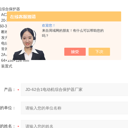
机综合保护器
C220V、380V 50Hz
0-300A
欢迎您！
+60-300A)
来自局域网的朋友！有什么可以帮助您的
：断相、过载保护
吗？
：发光二极管指示工作状态
：电位器在线整定电流
：常闭触点
A AC380V(阻性)
4×155×126 mm
：装置式
产品：
的单位：
的姓名：