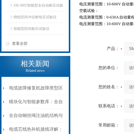
电压测量范围：10-600V 自动量
SM-9605智能型全自动耐压试验
空载试验：
仪
绕组匝间冲击耐电压试验仪
电流测量范围：0-630A 自动量程
电压测量范围：10-600V 自动量
智能型匝间耐压试验仪
查看全部
产品：
相关新闻
您的单位：
Related news
您的姓名：
电缆故障修复机故障类型区
分指南：从“绝缘电
模块化与智能参数库：全自
联系电话：
阻”到“波形特征”的精准诊
动电缆修复机的快速换型逻
全自动钢丝绳注油机结构与
常用邮箱：
断逻辑
辑
工作原理：揭秘高效润滑的
电缆芯线热补机接线详解：