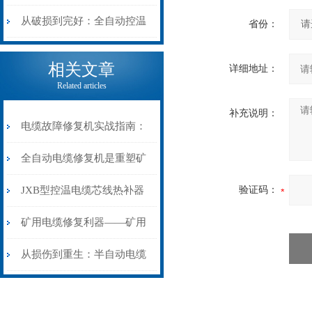
机械密码
从入门到精通
从破损到完好：全自动控温
省份：
电缆热补机的核心价值
相关文章
详细地址：
Related articles
补充说明：
电缆故障修复机实战指南：
从“盲测”到“精确定点”的三
全自动电缆修复机是重塑矿
步作业法
山电力动脉的“智能外科医
JXB型控温电缆芯线热补器
验证码：
生”
安装与接线：精准修复的工
矿用电缆修复利器——矿用
艺基石
电缆热补机智能控温，安全
从损伤到重生：半自动电缆
无忧
热补机的工作密码