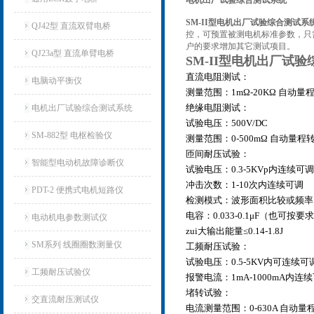
电机出厂试验综合测试系统
SM-II型电机出厂试验综合测试系
QJ42型 直流双臂电桥
控，可预置被测电机标准参数，只
户的要求增加其它测试项目。
QJ23a型 直流单臂电桥
SM-II型电机出厂试
直流电阻测试：
电脑动平衡仪
测量范围：1mΩ-20KΩ 自动量程
绝缘电阻测试：
电机出厂试验综合测试系统
试验电压：500V/DC
SM-882型 电枢检验仪
测量范围：0-500mΩ 自动量程转
匝间耐压试验：
智能型电动机故障诊断仪
试验电压：0.3-5KVp内连续可调
冲击次数：1-10次内连续可调
PDT-2 便携式电机短路仪
检测模式：波形面积比较或频率比
电容：0.033-0.1μF（也可按
电动机电参数测试仪
zui大输出能量≤0.14-1.8J
SM系列 线圈圈数测量仪
工频耐压试验：
试验电压：0.5-5KV内可连续可调
工频耐压试验仪
报警电流：1mA-1000mA内连续
堵转试验：
交直流耐压测试仪
电流测量范围：0-630A 自动量程