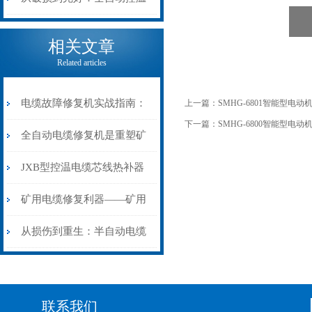
电缆热补机的核心价值
相关文章
Related articles
电缆故障修复机实战指南：
上一篇：
SMHG-6801智能型电
下一篇：
SMHG-6800智能型电
从“盲测”到“精确定点”的三
全自动电缆修复机是重塑矿
步作业法
山电力动脉的“智能外科医
JXB型控温电缆芯线热补器
生”
安装与接线：精准修复的工
矿用电缆修复利器——矿用
艺基石
电缆热补机智能控温，安全
从损伤到重生：半自动电缆
无忧
热补机的工作密码
联系我们