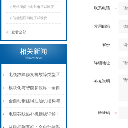
仪
绕组匝间冲击耐电压试验仪
联系电话：
智能型匝间耐压试验仪
常用邮箱：
查看全部
省份：
相关新闻
Related news
详细地址：
电缆故障修复机故障类型区
补充说明：
分指南：从“绝缘电
模块化与智能参数库：全自
阻”到“波形特征”的精准诊
动电缆修复机的快速换型逻
全自动钢丝绳注油机结构与
验证码：
断逻辑
辑
工作原理：揭秘高效润滑的
电缆芯线热补机接线详解：
机械密码
从入门到精通
从破损到完好：全自动控温