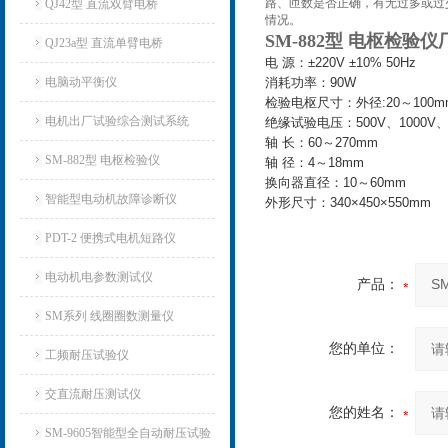
路、匝数是否正确，有无过多或过
QJ42型 直流双臂电桥
情况。
SM-882型 电枢检验仪
QJ23a型 直流单臂电桥
电 源：±220V ±10% 50Hz
电脑动平衡仪
消耗功率：90W
检验电枢尺寸：外径:20～100m
电机出厂试验综合测试系统
绝缘试验电压：500V、1000V、1
轴 长：60～270mm
SM-882型 电枢检验仪
轴 径：4～18mm
换向器直径：10～60mm
智能型电动机故障诊断仪
外形尺寸：340×450×550mm
PDT-2 便携式电机短路仪
电动机电参数测试仪
产品：
SM系列 线圈圈数测量仪
您的单位：
工频耐压试验仪
交直流耐压测试仪
您的姓名：
SM-9605智能型全自动耐压试验