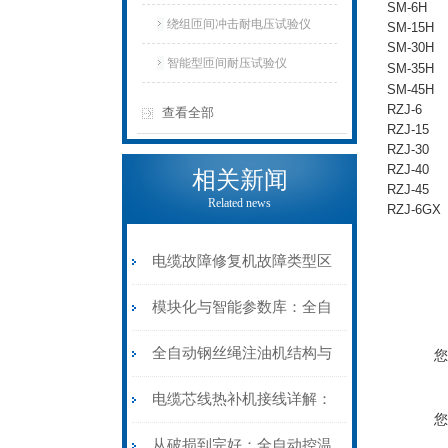
SM-6H
仪
绕组匝间冲击耐电压试验仪
SM-15H
SM-30H
智能型匝间耐压试验仪
SM-35H
SM-45H
RZJ-6
查看全部
RZJ-15
RZJ-30
RZJ-40
相关新闻
RZJ-45
Related news
RZJ-6GX
电缆故障修复机故障类型区
分指南：从“绝缘电
模块化与智能参数库：全自
阻”到“波形特征”的精准诊
动电缆修复机的快速换型逻
全自动钢丝绳注油机结构与
您
断逻辑
辑
工作原理：揭秘高效润滑的
电缆芯线热补机接线详解：
您
机械密码
从入门到精通
从破损到完好：全自动控温