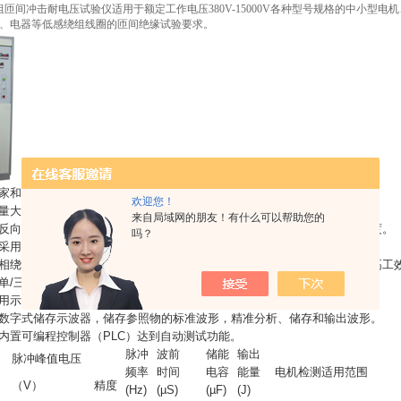
组匝间冲击耐电压试验仪适用于额定工作电压380V-15000V各种型号规格的中小
、电器等低感绕组线圈的匝间绝缘试验要求。
国家和行业标准中相关技术要求。
欢迎您！
能量大，尤其适用大容量电机、变压器、电器等低感绕组（线圈的测量）。
来自局域网的朋友！有什么可以帮助您的
正反向试验功能，解决冲击电压在绕组中不平均分配的问题，提高测试准确度。
吗？
路采用单管切换输出，使仪器本身的不对称性减少至零，提高了测试准确度。
各相绕组切换回路和电动调压技术，一次接线，即可完成各相绕组试验，提高工
于单/三相交直流电机、变压器、电器线圈的检测，提高了仪器适用范围。
通用示波器，提高了整机的可靠性和稳定性。
配数字式储存示波器，储存参照物的标准波形，精准分析、储存和输出波形。
配内置可编程控制器（PLC）达到自动测试功能。
脉冲
波前
储能
输出
脉冲峰值电压
频率
时间
电容
能量
电机检测适用范围
（V）
精度
(Hz)
(µS)
(µF)
(J)