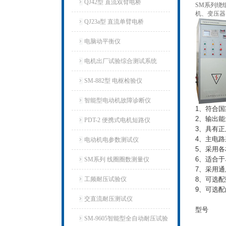
QJ42型 直流双臂电桥
SM系列绕
机、变压器
QJ23a型 直流单臂电桥
电脑动平衡仪
电机出厂试验综合测试系统
SM-882型 电枢检验仪
智能型电动机故障诊断仪
1、符合
2、输出
PDT-2 便携式电机短路仪
3、具有
4、主电
电动机电参数测试仪
5、采用
6、适合
SM系列 线圈圈数测量仪
7、采用
工频耐压试验仪
8、可选
9、可选
交直流耐压测试仪
型号
SM-9605智能型全自动耐压试验