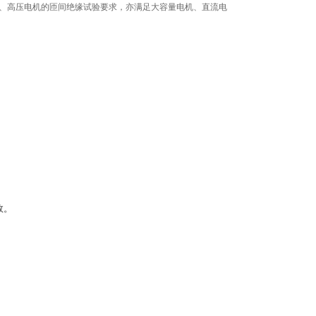
型电机、高压电机的匝间绝缘试验要求，亦满足大容量电机、直流电
效。