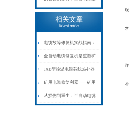
联
电缆热补机的核心价值
相关文章
Related articles
常
电缆故障修复机实战指南：
从“盲测”到“精确定点”的三
全自动电缆修复机是重塑矿
详
步作业法
山电力动脉的“智能外科医
JXB型控温电缆芯线热补器
生”
安装与接线：精准修复的工
矿用电缆修复利器——矿用
补
艺基石
电缆热补机智能控温，安全
从损伤到重生：半自动电缆
无忧
热补机的工作密码