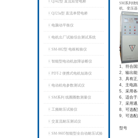
QJ42型 直流双臂电桥
SM系列绕
机、变压器
QJ23a型 直流单臂电桥
电脑动平衡仪
电机出厂试验综合测试系统
SM-882型 电枢检验仪
智能型电动机故障诊断仪
1、符合
2、输出
PDT-2 便携式电机短路仪
3、具有
4、主电
电动机电参数测试仪
5、采用
6、适合
SM系列 线圈圈数测量仪
7、采用
工频耐压试验仪
8、可选
9、可选
交直流耐压测试仪
型号
SM-9605智能型全自动耐压试验