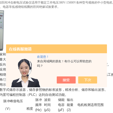
组匝间冲击耐电压试验仪适用于额定工作电压380V-15000V各种型号规格的中小
、电器等低感绕组线圈的匝间绝缘试验要求。
国家和行业标准中相关技术要求。
欢迎您！
能量大，尤其适用大容量电机、变压器、电器等低感绕组（线圈的测量）。
来自局域网的朋友！有什么可以帮助您的
正反向试验功能，解决冲击电压在绕组中不平均分配的问题，提高测试准确度。
吗？
路采用单管切换输出，使仪器本身的不对称性减少至零，提高了测试准确度。
各相绕组切换回路和电动调压技术，一次接线，即可完成各相绕组试验，提高工
于单/三相交直流电机、变压器、电器线圈的检测，提高了仪器适用范围。
通用示波器，提高了整机的可靠性和稳定性。
配数字式储存示波器，储存参照物的标准波形，精准分析、储存和输出波形。
配内置可编程控制器（PLC）达到自动测试功能。
脉冲
波前
储能
输出
脉冲峰值电压
频率
时间
电容
能量
电机检测适用范围
（V）
精度
(Hz)
(µS)
(µF)
(J)