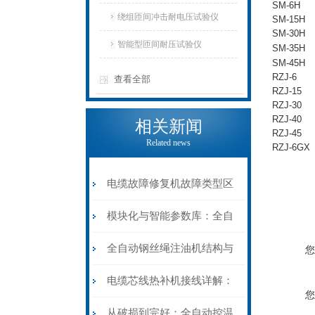
SM-6H
仪
绕组匝间冲击耐电压试验仪
SM-15H
SM-30H
智能型匝间耐压试验仪
SM-35H
SM-45H
RZJ-6
查看全部
RZJ-15
RZJ-30
RZJ-40
相关新闻
RZJ-45
Related news
RZJ-6GX
电缆故障修复机故障类型区
分指南：从“绝缘电
模块化与智能参数库：全自
阻”到“波形特征”的精准诊
动电缆修复机的快速换型逻
全自动钢丝绳注油机结构与
您
断逻辑
辑
工作原理：揭秘高效润滑的
电缆芯线热补机接线详解：
您
机械密码
从入门到精通
从破损到完好：全自动控温