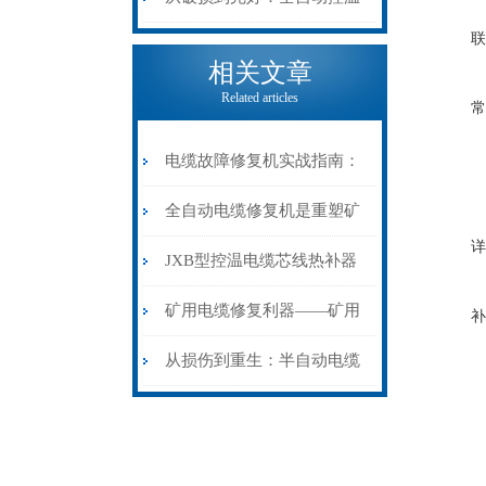
联
电缆热补机的核心价值
相关文章
Related articles
常
电缆故障修复机实战指南：
从“盲测”到“精确定点”的三
全自动电缆修复机是重塑矿
详
步作业法
山电力动脉的“智能外科医
JXB型控温电缆芯线热补器
生”
安装与接线：精准修复的工
矿用电缆修复利器——矿用
补
艺基石
电缆热补机智能控温，安全
从损伤到重生：半自动电缆
无忧
热补机的工作密码