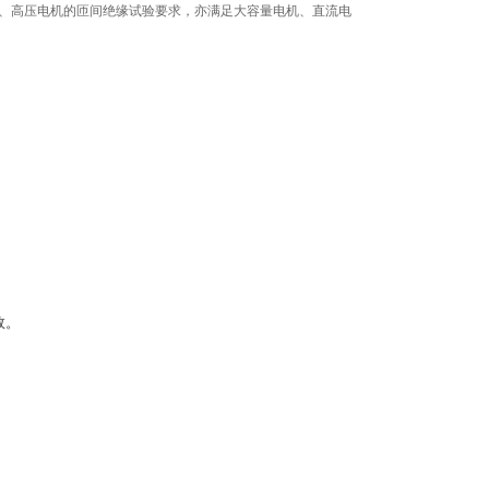
型电机、高压电机的匝间绝缘试验要求，亦满足大容量电机、直流电
效。