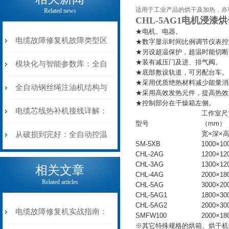
适用于工业产品的烘干及加热，亦
Related news
CHL-5AG1电机浸漆
★电机、电器。
电缆故障修复机故障类型区
★数字显示时间比例调节仪表
★另设超温保护，超温时能切
★装有减压门及进、排气阀。
分指南：从“绝缘电
模块化与智能参数库：全自
★底部敷设轨道，可另配台车
★采用优质绝热材料减少能量
阻”到“波形特征”的精准诊
动电缆修复机的快速换型逻
全自动钢丝绳注油机结构与
★采用高效发热元件，提高热
★控制部分在干燥箱左侧。
断逻辑
辑
工作原理：揭秘高效润滑的
电缆芯线热补机接线详解：
工作室尺
型号
（mm）
机械密码
从入门到精通
宽×深×
从破损到完好：全自动控温
SM-5XB
1000×10
CHL-2AG
1200×12
电缆热补机的核心价值
CHL-3AG
1300×12
相关文章
CHL-4AG
2000×18
Related articles
CHL-5AG
3000×20
CHL-5AG1
1800×30
CHL-5AG2
2000×30
电缆故障修复机实战指南：
SMFW100
2000×18
※其它特殊规格的烘箱、烘干机