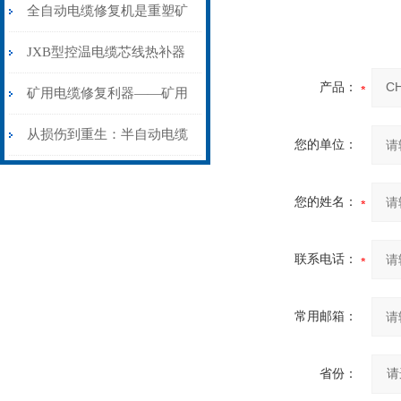
从“盲测”到“精确定点”的三
全自动电缆修复机是重塑矿
步作业法
山电力动脉的“智能外科医
JXB型控温电缆芯线热补器
产品：
生”
安装与接线：精准修复的工
矿用电缆修复利器——矿用
艺基石
电缆热补机智能控温，安全
从损伤到重生：半自动电缆
您的单位：
无忧
热补机的工作密码
您的姓名：
联系电话：
常用邮箱：
省份：