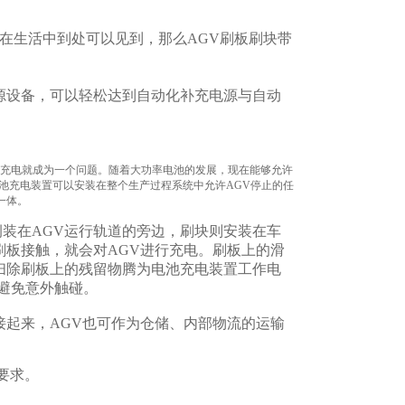
，在生活中到处可以见到，那么AGV刷板刷块带
源设备，可以轻松达到自动化补充电源与自动
电池充电就成为一个问题。随着大功率电池的发展，现在能够允许
池充电装置可以安装在整个生产过程系统中允许AGV停止的任
一体。
装在AGV运行轨道的旁边，刷块则安装在车
刷板接触，就会对AGV进行充电。刷板上的滑
扫除刷板上的残留物腾为电池充电装置工作电
置以避免意外触碰。
接起来，AGV也可作为仓储、内部物流的运输
要求。