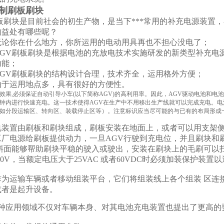
定制刷板刷块
板刷块是目前社会的初生产物，是当下***常用的补充电源装置
的益处有哪些呢？
论你在什么地方，你所运用的电动用具再也不担心没电了；
GV刷板刷块是根据电池的充放电技术实施研发的新类型补充电
功能；
GV刷板刷块的结构设计合理，技术齐全，运用格外方便；
于运用地点多，具有很好的方便性。
效果,必须保证自动引导小车(以下简称AGV)的高利用率。因此，AGV驱动电池和
钟内进行快速充电。这一技术使得AGV在生产中不用移出生产线就可以完成充电。电
如分段运输区、转向区、装载停止区等）。注意标识应当尽可能的与已有的布局形成
电装置由刷板和刷块组成，刷板安装在地面上，或者可以用支架侧
工厂电源给刷板提供动力，一旦AGV行驶到充电位，并且刷块和
出斜面能够帮助刷块平稳的驶入或驶出，安装在刷块上的毛刷可以
-80V，当额定电压大于25VAC 或者60VDC时必须加装保护装
作为运输车辆或者移动组装平台，它们将组装线上各个组装 区连
或者是起升设备。
多种应用领域不仅对车辆本身、对其电池充电装置也提出了更高的