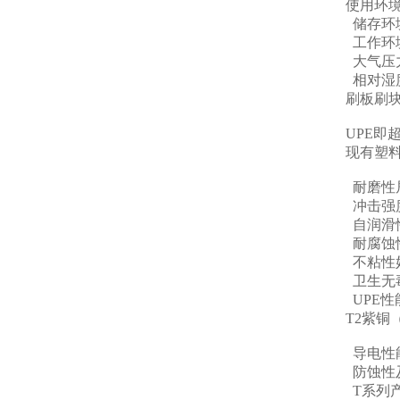
使用环
储存环境
工作环境
大气压力：
相对湿度
刷板刷块
UPE
现有塑
耐磨性
冲击强
自润滑
耐腐蚀
不粘性
卫生无毒
UPE
T2紫
导电性
防蚀性
T系列