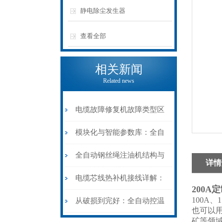
静电除尘发生器
查看全部
相关新闻
Related news
电缆故障修复机故障类型区
分指南：从“绝缘电
模块化与智能参数库：全自
阻”到“波形特征”的精准诊
动电缆修复机的快速换型逻
全自动钢丝绳注油机结构与
详情
断逻辑
辑
工作原理：揭秘高效润滑的
电缆芯线热补机接线详解：
200A
机械密码
100A
从入门到精通
从破损到完好：全自动控温
也可以
矿等领