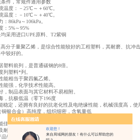
境条件，常规件通用参数
温度：－25℃～＋60℃。
温度：－10℃～＋40℃。
86kPa～106kPa。
：5%～95%
均采用进口UPE原料、T2紫铜
即超高分子量聚乙烯，是综合性能较好的工程塑料，其耐磨、抗冲
料中较好的。
居塑料前列，是普通碳钢的8倍。
度列塑料*列。
性能相当于聚四氟乙烯。
性能强，化学技术性能高。
好，制品表面与其它材料不易相附。
，抗极低温（零下196度
性能稳定，还拥有良好的抗老化性及电绝缘性能，机械强度高，使
铜（铜银合金）高纯度，组织细密，含氧量低
能佳，具有良好的热电道性。
欢迎您！
及耐候性。
来自局域网的朋友！有什么可以帮助您的
产品铜件表面均做防氧化处理