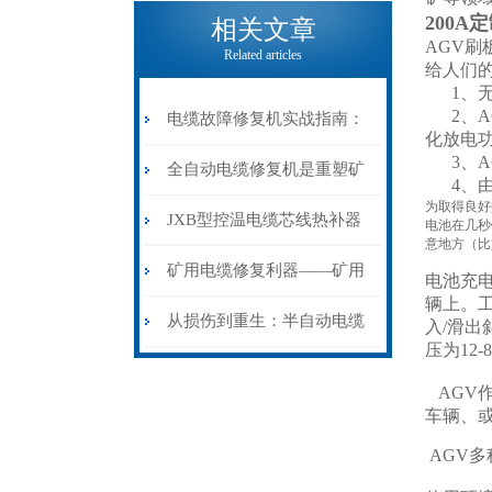
电缆热补机的核心价值
200A
相关文章
AGV刷
Related articles
给人们
1、无
2、A
电缆故障修复机实战指南：
化放电
3、A
从“盲测”到“精确定点”的三
全自动电缆修复机是重塑矿
4、由
为取得良好
步作业法
山电力动脉的“智能外科医
JXB型控温电缆芯线热补器
电池在几秒
意地方（比
生”
安装与接线：精准修复的工
矿用电缆修复利器——矿用
电池充
辆上。
艺基石
电缆热补机智能控温，安全
从损伤到重生：半自动电缆
入/滑
压为12
无忧
热补机的工作密码
AGV
车辆、
AGV