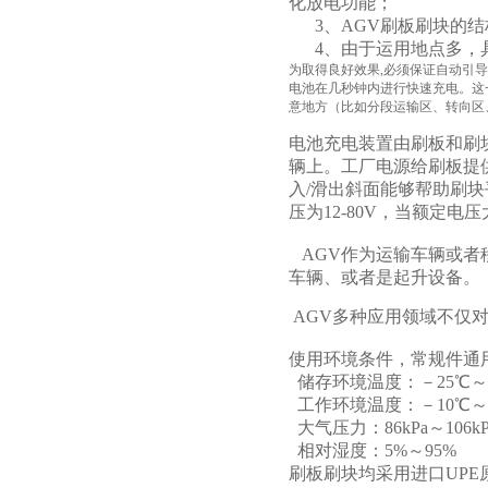
化放电功能；
3、AGV刷板刷块的结
4、由于运用地点多，
为取得良好效果,必须保证自动引导
电池在几秒钟内进行快速充电。这
意地方（比如分段运输区、转向区
电池充电装置由刷板和刷
辆上。工厂电源给刷板提
入/滑出斜面能够帮助刷
压为12-80V，当额定电
AGV作为运输车辆或者
车辆、或者是起升设备。
AGV多种应用领域不仅
使用环境条件，常规件通
储存环境温度：－25℃～
工作环境温度：－10℃～
大气压力：86kPa～106k
相对湿度：5%～95%
刷板刷块均采用进口UPE