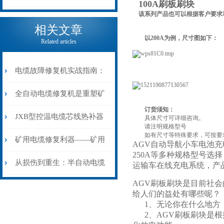
100A刷板刷块
该系列产品也可以根据客户要求
电缆热补机的核心价值
相关文章
以200A为例，尺寸图如下：
Related articles
电缆故障修复机实战指南：
从“盲测”到“精确定点”的三
全自动电缆修复机是重塑矿
订货须知：
步作业法
山电力动脉的“智能外科医
JXB型控温电缆芯线热补器
具体尺寸可详细咨询。
请注明规格型号
如有尺寸等特殊要求，可按要
生”
安装与接线：精准修复的工
矿用电缆修复利器——矿用
AGV自动导航小车电池充电系
250A等多种规格型号
艺基石
电缆热补机智能控温，安全
从损伤到重生：半自动电缆
运输车在线充电系统，产
AGV刷板刷块是目前社会
无忧
热补机的工作密码
给人们的益处有哪些呢？
1、无论你在什么地方，
2、AGV刷板刷块是根