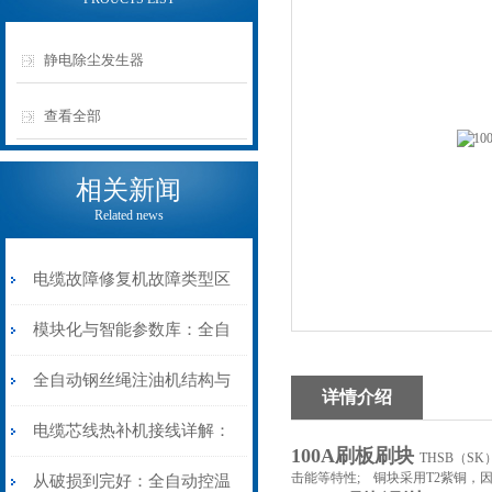
静电除尘发生器
查看全部
相关新闻
Related news
电缆故障修复机故障类型区
分指南：从“绝缘电
模块化与智能参数库：全自
阻”到“波形特征”的精准诊
动电缆修复机的快速换型逻
全自动钢丝绳注油机结构与
详情介绍
断逻辑
辑
工作原理：揭秘高效润滑的
电缆芯线热补机接线详解：
100A刷板刷块
THSB（
机械密码
击能等特性; 铜块采用T2紫铜，
从入门到精通
从破损到完好：全自动控温