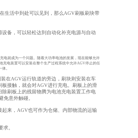
，在生活中到处可以见到，那么AGV刷板刷块带
源设备，可以轻松达到自动化补充电源与自动
电池充电就成为一个问题。随着大功率电池的发展，现在能够允许
池充电装置可以安装在整个生产过程系统中允许AGV停止的任
一体。
装在AGV运行轨道的旁边，刷块则安装在车
刷板接触，就会对AGV进行充电。刷板上的滑
扫除刷板上的残留物腾为电池充电装置工作电
置以避免意外触碰。
接起来，AGV也可作为仓储、内部物流的运输
要求。