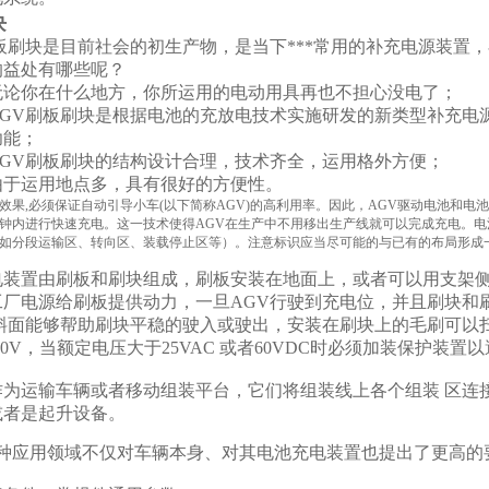
块
板刷块是目前社会的初生产物，是当下***常用的补充电源装置
的益处有哪些呢？
论你在什么地方，你所运用的电动用具再也不担心没电了；
GV刷板刷块是根据电池的充放电技术实施研发的新类型补充电
功能；
GV刷板刷块的结构设计合理，技术齐全，运用格外方便；
于运用地点多，具有很好的方便性。
效果,必须保证自动引导小车(以下简称AGV)的高利用率。因此，AGV驱动电池和
钟内进行快速充电。这一技术使得AGV在生产中不用移出生产线就可以完成充电。电
如分段运输区、转向区、装载停止区等）。注意标识应当尽可能的与已有的布局形成
电装置由刷板和刷块组成，刷板安装在地面上，或者可以用支架侧
工厂电源给刷板提供动力，一旦AGV行驶到充电位，并且刷块和
出斜面能够帮助刷块平稳的驶入或驶出，安装在刷块上的毛刷可以
-80V，当额定电压大于25VAC 或者60VDC时必须加装保护装
作为运输车辆或者移动组装平台，它们将组装线上各个组装 区连
或者是起升设备。
多种应用领域不仅对车辆本身、对其电池充电装置也提出了更高的