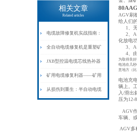
金、煤
电缆热补机的核心价值
相关文章
80A
AGV刷
Related articles
给人们
1、无
电缆故障修复机实战指南：
2、A
化放电
从“盲测”到“精确定点”的三
3、A
全自动电缆修复机是重塑矿
4、由
为取得良好
步作业法
山电力动脉的“智能外科医
JXB型控温电缆芯线热补器
电池在几秒
意地方（比
生”
安装与接线：精准修复的工
矿用电缆修复利器——矿用
电池充
辆上。
艺基石
电缆热补机智能控温，安全
从损伤到重生：半自动电缆
入/滑
压为12
无忧
热补机的工作密码
AGV
车辆、
AGV