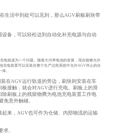
，在生活中到处可以见到，那么AGV刷板刷块带
源设备，可以轻松达到自动化补充电源与自动
电池充电就成为一个问题。随着大功率电池的发展，现在能够允许
池充电装置可以安装在整个生产过程系统中允许AGV停止的任
一体。
装在AGV运行轨道的旁边，刷块则安装在车
刷板接触，就会对AGV进行充电。刷板上的滑
扫除刷板上的残留物腾为电池充电装置工作电
置以避免意外触碰。
接起来，AGV也可作为仓储、内部物流的运输
要求。