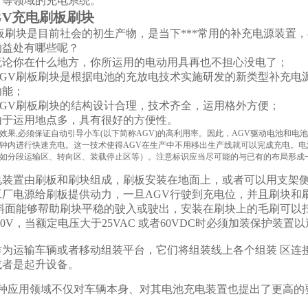
矿等领域的充电系统。
AGV充电刷板刷块
板刷块是目前社会的初生产物，是当下***常用的补充电源装置
的益处有哪些呢？
论你在什么地方，你所运用的电动用具再也不担心没电了；
GV刷板刷块是根据电池的充放电技术实施研发的新类型补充电
功能；
GV刷板刷块的结构设计合理，技术齐全，运用格外方便；
于运用地点多，具有很好的方便性。
效果,必须保证自动引导小车(以下简称AGV)的高利用率。因此，AGV驱动电池和
钟内进行快速充电。这一技术使得AGV在生产中不用移出生产线就可以完成充电。电
如分段运输区、转向区、装载停止区等）。注意标识应当尽可能的与已有的布局形成
电装置由刷板和刷块组成，刷板安装在地面上，或者可以用支架侧
工厂电源给刷板提供动力，一旦AGV行驶到充电位，并且刷块和
出斜面能够帮助刷块平稳的驶入或驶出，安装在刷块上的毛刷可以
-80V，当额定电压大于25VAC 或者60VDC时必须加装保护装
作为运输车辆或者移动组装平台，它们将组装线上各个组装 区连
或者是起升设备。
多种应用领域不仅对车辆本身、对其电池充电装置也提出了更高的