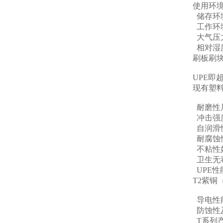
使用环
储存环境
工作环境
大气压力：
相对湿度
刷板刷块
UPE
现有塑
耐磨性
冲击强
自润滑
耐腐蚀
不粘性
卫生无毒
UPE
T2紫
导电性
防蚀性
T系列