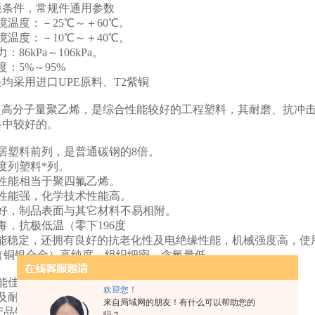
境条件，常规件通用参数
温度：－25℃～＋60℃。
温度：－10℃～＋40℃。
86kPa～106kPa。
：5%～95%
均采用进口UPE原料、T2紫铜
即超高分子量聚乙烯，是综合性能较好的工程塑料，其耐磨、抗冲
料中较好的。
居塑料前列，是普通碳钢的8倍。
度列塑料*列。
性能相当于聚四氟乙烯。
性能强，化学技术性能高。
好，制品表面与其它材料不易相附。
，抗极低温（零下196度
性能稳定，还拥有良好的抗老化性及电绝缘性能，机械强度高，使
铜（铜银合金）高纯度，组织细密，含氧量低
能佳，具有良好的热电道性。
欢迎您！
及耐候性。
来自局域网的朋友！有什么可以帮助您的
产品铜件表面均做防氧化处理