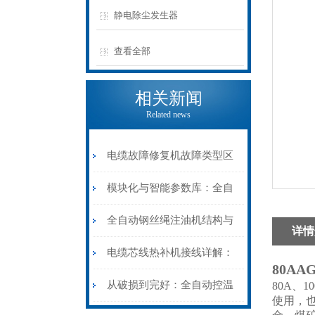
静电除尘发生器
查看全部
相关新闻
Related news
电缆故障修复机故障类型区
分指南：从“绝缘电
模块化与智能参数库：全自
阻”到“波形特征”的精准诊
动电缆修复机的快速换型逻
全自动钢丝绳注油机结构与
详情
断逻辑
辑
工作原理：揭秘高效润滑的
电缆芯线热补机接线详解：
80A
机械密码
从入门到精通
从破损到完好：全自动控温
80A、
使用，