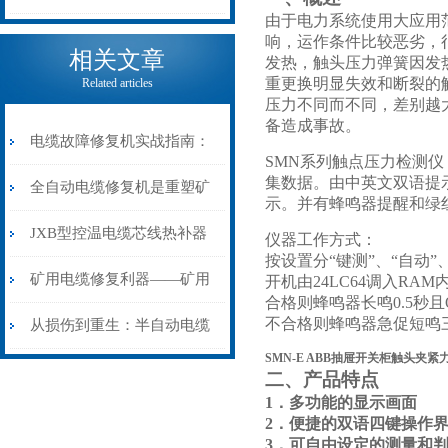
由于电力系统使用大应用范
电缆热补机的核心价值
响，运作条件比较恶劣，
相关文章
发热，触头压力弹簧因发
重更换明显失效和断裂的
Related articles
压力不同而不同，差别越
备造成事故。
电缆故障修复机实战指南：
SMN系列触点压力检测仪，
集数据。由中英文双语提示
从“盲测”到“精确定点”的三
全自动电缆修复机是重塑矿
示。并有蜂鸣器提醒和绿
步作业法
山电力动脉的“智能外科医
JXB型控温电缆芯线热补器
仪器工作方式：
按设置分“键测”、“自动
生”
安装与接线：精准修复的工
矿用电缆修复利器——矿用
开机由24LC64调入R
合格则蜂鸣器长鸣0.5秒
艺基石
不合格则蜂鸣器急促短鸣
电缆热补机智能控温，安全
从损伤到重生：半自动电缆
SMN-E ABB抽屉开关柜触头夹紧
无忧
热补机的工作密码
二、产品特点
1．多功能的显示画面
2．便捷的双语四键操作
3．可自由设定的测量和