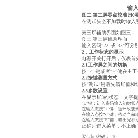
输入
图二
第二屏零点校准归0
在测试头空不加载时输入密
第三屏辅助界面如图三：
图三 第三屏辅助界面
输入密码“22”或“33”
2．工作状态的显示
电源开关打开后，仪表首
2.
1工作屏之间的切换
按
“
<
”
键或者“+”健在主
2.
2按键测量方式
按“测试”键后先清屏值和
2.5参数设置
在显示屏3的状态，文字提
“E”键：进入密码输入初始状
在输入态按“
+
”键，循环改变
在输入态按“
<
”键，移动当前
在输入态按“E”键，唤出光标
正确则进入菜单，不正确
零点归0密码： 10