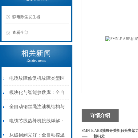
静电除尘发生器
查看全部
相关新闻
Related news
电缆故障修复机故障类型区
分指南：从“绝缘电
模块化与智能参数库：全自
阻”到“波形特征”的精准诊
动电缆修复机的快速换型逻
全自动钢丝绳注油机结构与
详情介绍
断逻辑
辑
工作原理：揭秘高效润滑的
电缆芯线热补机接线详解：
SMN-E ABB抽屉开关柜触头夹紧
机械密码
从入门到精通
从破损到完好：全自动控温
一、概述