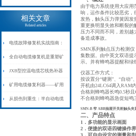
由于电力系统使用大应用范
电缆热补机的核心价值
响，运作条件比较恶劣，
相关文章
发热，触头压力弹簧因发
重更换明显失效和断裂的
Related articles
压力不同而不同，差别越
备造成事故。
电缆故障修复机实战指南：
SMN系列触点压力检测仪，
集数据。由中英文双语提示
从“盲测”到“精确定点”的三
全自动电缆修复机是重塑矿
示。并有蜂鸣器提醒和绿
步作业法
山电力动脉的“智能外科医
JXB型控温电缆芯线热补器
仪器工作方式：
按设置分“键测”、“自动
生”
安装与接线：精准修复的工
矿用电缆修复利器——矿用
开机由24LC64调入R
合格则蜂鸣器长鸣0.5秒
艺基石
不合格则蜂鸣器急促短鸣
电缆热补机智能控温，安全
从损伤到重生：半自动电缆
SMN-B 窄 ABB抽屉开关柜触头
无忧
热补机的工作密码
二、产品特点
1．多功能的显示画面
2．便捷的双语四键操作
3．可自由设定的测量和