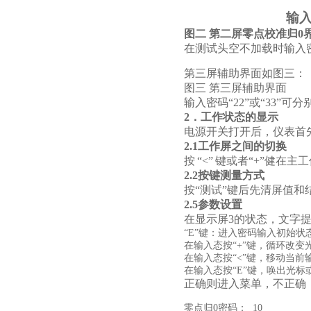
输入
图二
第二屏零点校准归0
在测试头空不加载时输入密
第三屏辅助界面如图三：
图三 第三屏辅助界面
输入密码“22”或“33”
2．工作状态的显示
电源开关打开后，仪表首
2.
1工作屏之间的切换
按
“
<
”
键或者“+”健在主
2.
2按键测量方式
按“测试”键后先清屏值和
2.5参数设置
在显示屏3的状态，文字提
“E”键：进入密码输入初始状
在输入态按“
+
”键，循环改变
在输入态按“
<
”键，移动当前
在输入态按“E”键，唤出光标
正确则进入菜单，不正确
零点归0密码： 10