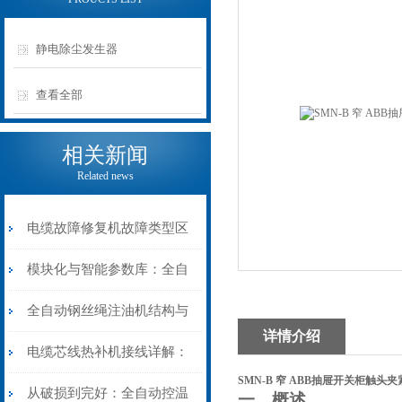
静电除尘发生器
查看全部
相关新闻
Related news
电缆故障修复机故障类型区
分指南：从“绝缘电
模块化与智能参数库：全自
阻”到“波形特征”的精准诊
动电缆修复机的快速换型逻
全自动钢丝绳注油机结构与
详情介绍
断逻辑
辑
工作原理：揭秘高效润滑的
电缆芯线热补机接线详解：
SMN-B 窄 ABB抽屉开关柜触头
机械密码
从入门到精通
从破损到完好：全自动控温
一、概述