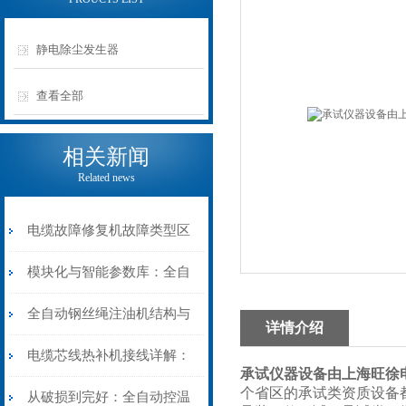
静电除尘发生器
查看全部
相关新闻
Related news
电缆故障修复机故障类型区
分指南：从“绝缘电
模块化与智能参数库：全自
阻”到“波形特征”的精准诊
动电缆修复机的快速换型逻
全自动钢丝绳注油机结构与
详情介绍
断逻辑
辑
工作原理：揭秘高效润滑的
电缆芯线热补机接线详解：
承试仪器设备由上海旺徐
个省区的承试类资质设备
机械密码
从入门到精通
从破损到完好：全自动控温