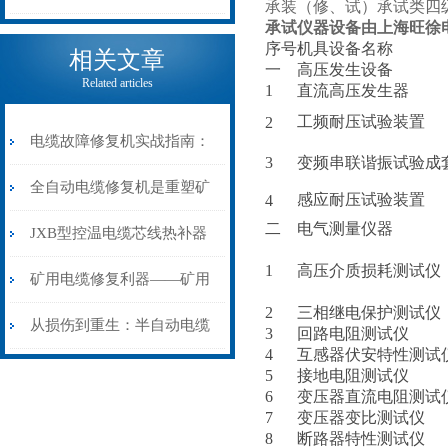
承装（修、试）承试类四
承试仪器设备由上海旺徐
电缆热补机的核心价值
序号
机具设备名称
相关文章
一
高压发生设备
Related articles
1
直流高压发生器
工频耐压试验装置
2
电缆故障修复机实战指南：
3
变频串联谐振试验成
从“盲测”到“精确定点”的三
全自动电缆修复机是重塑矿
感应耐压试验装置
4
二
电气测量仪器
步作业法
山电力动脉的“智能外科医
JXB型控温电缆芯线热补器
1
高压介质损耗测试仪
生”
安装与接线：精准修复的工
矿用电缆修复利器——矿用
2
三相继电保护测试仪
艺基石
电缆热补机智能控温，安全
从损伤到重生：半自动电缆
3
回路电阻测试仪
4
互感器伏安特性测试
无忧
热补机的工作密码
5
接地电阻测试仪
6
变压器直流电阻测试
7
变压器变比测试仪
8
断路器特性测试仪