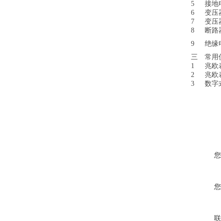
5
接地
6
变压
7
变压
8
断路
9
绝缘
三
常用
1
兆欧
2
兆欧
3
数字
您
您
联