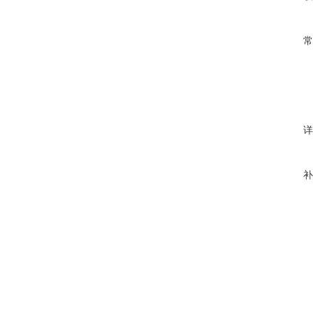
常
详
补