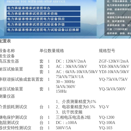
配置表
设备名称
单位
数量
规格
规格型号
发生设备
高压发生器
套
1
DC：120kV/2mA
ZGF-120kV/2mA
套
1
AC：30kVA/50kV
YDJ-30kVA/50kV
耐压试验装置
套
1
AC：6kVA-10kVA/50kV
YDJ-10kVA/50kV
75kVA/75kV/1A
串联谐振试验成套装置
套
1
YQ-75kVA/75kV
30～300Hz
5kVA/360V
耐压试验装置
套
1
YQ-5kVA/500V
150Hz
测量仪器
1、介质测量精度为1%
介质损耗测试仪
台
1
2、电容量精度为0.5%
YQ-V
3、抗干扰变频
继电保护测试仪
台
1
三相电压电流各2组
YQ-1200
电阻测试仪
台
1
DC：≥100A
YQ-100A
器伏安特性测试仪
台
1
500V/5A
YQ-103