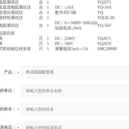
电阻测试仪
台
1
YQ2571
器直流电阻测试仪
台
1
DC：≥10A
YQ-10A
器变比测试仪
台
1
数字式0.5级
YQ
器特性测试仪
台
1
YQGK-III
DC：0～5000V 200G(Ω)
电阻测试仪
台
1
YQ-5kV
短路电流≥3mA
仪器仪表
表
只
1
DC：2500V
YQ2671
表
只
1
DC：500V
YQ2670
式双钳相位伏安表
只
1
测量电流1mA～5A
SMG2000B
产品：
的单位：
的姓名：
系电话：