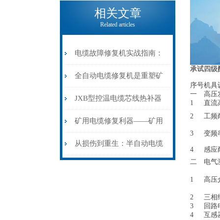
电缆热补机的核心价值
相关文章
Related articles
电缆故障修复机实战指南：
承试四级
从“盲测”到“精确定点”的三
全自动电缆修复机是重塑矿
序号
机具
一
高压
步作业法
山电力动脉的“智能外科医
JXB型控温电缆芯线热补器
1
直流
2
工频
生”
安装与接线：精准修复的工
矿用电缆修复利器——矿用
3
变频
艺基石
电缆热补机智能控温，安全
从损伤到重生：半自动电缆
4
感应
二
电气
无忧
热补机的工作密码
1
高压
2
三相
3
回路
4
互感