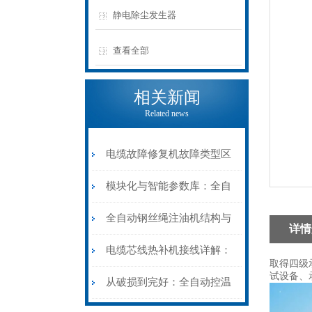
静电除尘发生器
查看全部
相关新闻
Related news
电缆故障修复机故障类型区
分指南：从“绝缘电
模块化与智能参数库：全自
阻”到“波形特征”的精准诊
动电缆修复机的快速换型逻
全自动钢丝绳注油机结构与
详情
断逻辑
辑
工作原理：揭秘高效润滑的
电缆芯线热补机接线详解：
取得四级
试设备、
机械密码
从入门到精通
从破损到完好：全自动控温