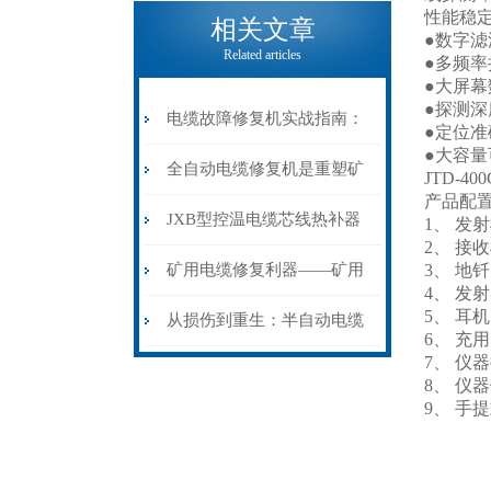
电缆热补机的核心价值
性能稳
相关文章
●数字滤
Related articles
●多频
●大屏
●探测
电缆故障修复机实战指南：
●定位
●大容
从“盲测”到“精确定点”的三
全自动电缆修复机是重塑矿
JTD-4
产品配
步作业法
山电力动脉的“智能外科医
JXB型控温电缆芯线热补器
1、 发
2、 接
生”
安装与接线：精准修复的工
矿用电缆修复利器——矿用
3、 地钎
4、 发
5、 耳机
艺基石
电缆热补机智能控温，安全
从损伤到重生：半自动电缆
6、 充
7、 仪
无忧
热补机的工作密码
8、 仪
9、 手