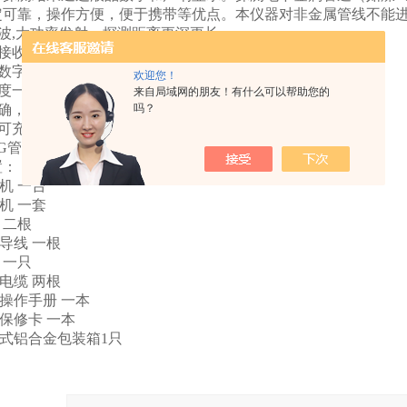
定可靠，操作方便，便于携带等优点。本仪器对非金属管线不能
波,大功率发射、探测距离更深更长
率接收，适合探测各种埋层的金属管道管线
幕数字液晶屏和声响双重显示，探测直观清晰
欢迎您！
深度一键数字读取，方便快捷
来自局域网的朋友！有什么可以帮助您的
准确，轻巧便携，使用快捷
吗？
量可充电电池，工作时间更长
00G管线泄漏探测仪
置：
射机 一台
收机 一套
 二根
射导线 一根
 一只
用电缆 两根
器操作手册 一本
器保修卡 一本
提式铝合金包装箱1只