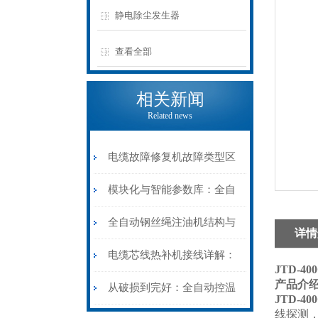
静电除尘发生器
查看全部
相关新闻
Related news
电缆故障修复机故障类型区
分指南：从“绝缘电
模块化与智能参数库：全自
阻”到“波形特征”的精准诊
动电缆修复机的快速换型逻
全自动钢丝绳注油机结构与
详情
断逻辑
辑
工作原理：揭秘高效润滑的
电缆芯线热补机接线详解：
JTD-4
产品介
机械密码
从入门到精通
从破损到完好：全自动控温
JTD-4
线探测