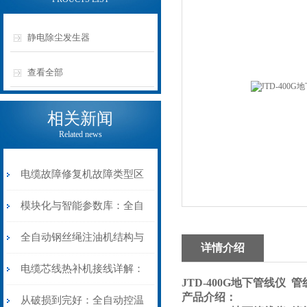
静电除尘发生器
查看全部
相关新闻
Related news
电缆故障修复机故障类型区
分指南：从“绝缘电
模块化与智能参数库：全自
阻”到“波形特征”的精准诊
动电缆修复机的快速换型逻
全自动钢丝绳注油机结构与
详情介绍
断逻辑
辑
工作原理：揭秘高效润滑的
电缆芯线热补机接线详解：
JTD-400G地下管线仪 
产品介绍：
机械密码
从入门到精通
从破损到完好：全自动控温