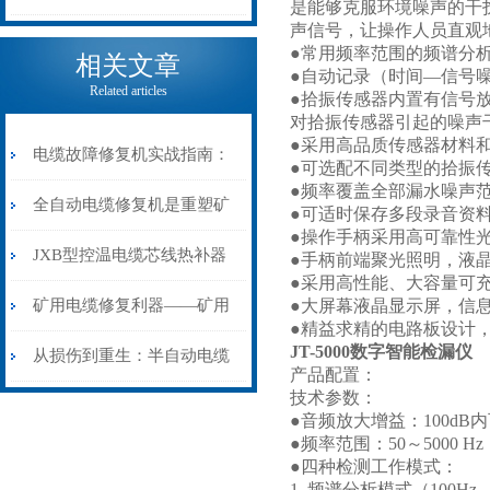
是能够克服环境噪声的干
声信号，让操作人员直观
电缆热补机的核心价值
●常用频率范围的频谱分
相关文章
●自动记录（时间—信号
Related articles
●拾振传感器内置有信号
对拾振传感器引起的噪声
●采用高品质传感器材料
电缆故障修复机实战指南：
●可选配不同类型的拾振
●频率覆盖全部漏水噪声
从“盲测”到“精确定点”的三
全自动电缆修复机是重塑矿
●可适时保存多段录音资
●操作手柄采用高可靠性
步作业法
山电力动脉的“智能外科医
JXB型控温电缆芯线热补器
●手柄前端聚光照明，液
●采用高性能、大容量可
生”
安装与接线：精准修复的工
矿用电缆修复利器——矿用
●大屏幕液晶显示屏，信
●精益求精的电路板设计
JT-5000数字智能检漏仪
艺基石
电缆热补机智能控温，安全
从损伤到重生：半自动电缆
产品配置：
技术参数：
无忧
热补机的工作密码
●音频放大增益：100dB
●频率范围：50～5000
●四种检测工作模式：
1. 频谱分析模式（100Hz