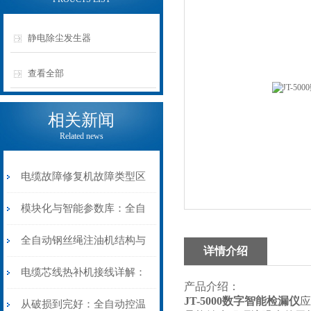
静电除尘发生器
查看全部
相关新闻
Related news
电缆故障修复机故障类型区
分指南：从“绝缘电
模块化与智能参数库：全自
阻”到“波形特征”的精准诊
动电缆修复机的快速换型逻
全自动钢丝绳注油机结构与
详情介绍
断逻辑
辑
工作原理：揭秘高效润滑的
电缆芯线热补机接线详解：
产品介绍：
JT-5000数字智能检漏仪
应
机械密码
从入门到精通
从破损到完好：全自动控温