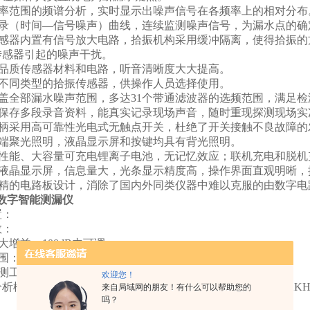
频率范围的频谱分析，实时显示出噪声信号在各频率上的相对分布
记录（时间—信号噪声）曲线，连续监测噪声信号，为漏水点的确
传感器内置有信号放大电路，拾振机构采用缓冲隔离，使得拾振的
传感器引起的噪声干扰。
高品质传感器材料和电路，听音清晰度大大提高。
配不同类型的拾振传感器，供操作人员选择使用。
覆盖全部漏水噪声范围，多达31个带通滤波器的选频范围，满足检
时保存多段录音资料，能真实记录现场声音，随时重现探测现场实
手柄采用高可靠性光电式无触点开关，杜绝了开关接触不良故障的
前端聚光照明，液晶显示屏和按键均具有背光照明。
高性能、大容量可充电锂离子电池，无记忆效应；联机充电和脱机
幕液晶显示屏，信息量大，光条显示精度高，操作界面直观明晰，
求精的电路板设计，消除了国内外同类仪器中难以克服的由数字电
00数字智能测漏仪
置：
数：
大增益：100dB内可调
围：50～5000 Hz，覆盖全部漏水噪声范围
检测工作模式：
欢迎您！
分析模式（100Hz、200Hz、300Hz、400Hz、600Hz、1KH
来自局域网的朋友！有什么可以帮助您的
吗？