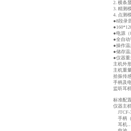
2. 横
3. 精
4. 点
●8段录
●160
●电源（
●全自动
●操作温度
●储存温度
●仪器重
主机外形尺
主机重量
拾振传感器
手柄及电缆
监听耳机：
标准配
仪器主
JTCF
手柄（
耳机…
电池…