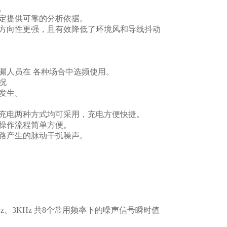
。
定提供可靠的分析依据。
方向性更强，且有效降低了环境风和导线抖动
漏人员在 各种场合中选频使用。
况
发生。
充电两种方式均可采用，充电方便快捷。
操作流程简单方便。
路产生的脉动干扰噪声。
z、2KHz、3KHz 共8个常用频率下的噪声信号瞬时值