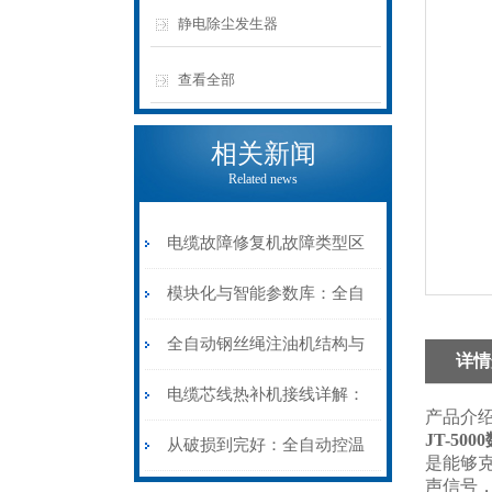
静电除尘发生器
查看全部
相关新闻
Related news
电缆故障修复机故障类型区
分指南：从“绝缘电
模块化与智能参数库：全自
阻”到“波形特征”的精准诊
动电缆修复机的快速换型逻
全自动钢丝绳注油机结构与
详情
断逻辑
辑
工作原理：揭秘高效润滑的
电缆芯线热补机接线详解：
产品介
JT-50
机械密码
从入门到精通
从破损到完好：全自动控温
是能够
声信号