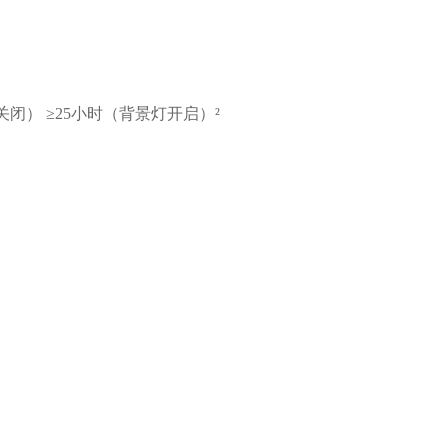
闭） ≥25小时（背景灯开启）²