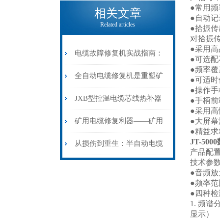
电缆热补机的核心价值
●常用
相关文章
●自动
Related articles
●拾振
对拾振
●采用
电缆故障修复机实战指南：
●可选
●频率
从“盲测”到“精确定点”的三
全自动电缆修复机是重塑矿
●可适
●操作
步作业法
山电力动脉的“智能外科医
JXB型控温电缆芯线热补器
●手柄
●采用
生”
安装与接线：精准修复的工
矿用电缆修复利器——矿用
●大屏
●精益
JT-50
艺基石
电缆热补机智能控温，安全
从损伤到重生：半自动电缆
产品配
技术参
无忧
热补机的工作密码
●音频放
●频率范
●四种
1. 频谱
显示）