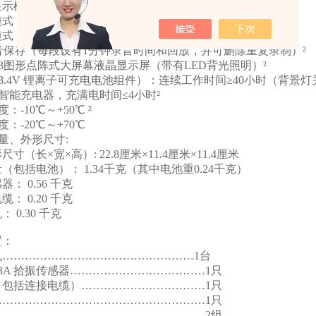
条显示模式（噪声信号瞬时值显示）
测模式（噪声信号小值记忆显示）
测模式（5、10、20、30分钟，时间—信号噪声小值曲线）
音保存（每段设有1分钟录音时间和回放，并可删除重复录制）²
*128图形点阵式大屏幕液晶显示屏（带有LED背光照明）²
8.4V 锂离子可充电电池组件）：连续工作时间≥40小时（背景灯关
智能充电器，充满电时间≤4小时²
：-10℃～+50℃ ²
：-20℃～+70℃
量、外形尺寸:
寸（长×宽×高）: 22.8厘米×11.4厘米×11.4厘米
（包括电池）： 1.34千克（其中电池重0.24千克）
： 0.56 千克
： 0.20 千克
 0.30 千克
置：
机……………………………………………1台
-3A 拾振传感器………………………………1只
包括连接电缆）……………………………1只
………………………………………………1只
………………………………………………2组