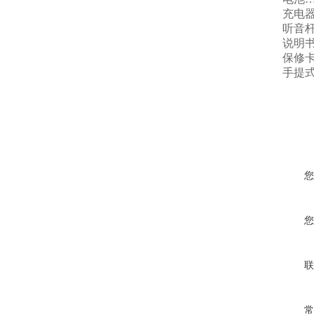
充电器
听音杆
说明书
保修卡
手提式
您
您
联
常