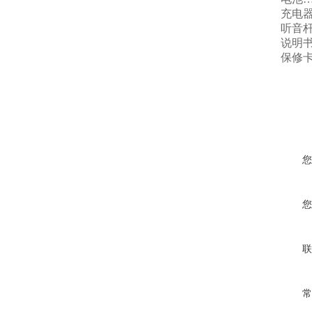
充电器
听音杆
说明书
保修卡
您
您
联
常