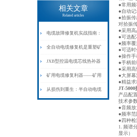
电缆热补机的核心价值
●常用
相关文章
●自动
Related articles
●拾振
对拾振
●采用
电缆故障修复机实战指南：
●可选
●频率
从“盲测”到“精确定点”的三
全自动电缆修复机是重塑矿
●可适
●操作
步作业法
山电力动脉的“智能外科医
JXB型控温电缆芯线热补器
●手柄
●采用
生”
安装与接线：精准修复的工
矿用电缆修复利器——矿用
●大屏
●精益
JT-50
艺基石
电缆热补机智能控温，安全
从损伤到重生：半自动电缆
产品配
技术参
无忧
热补机的工作密码
●音频放
●频率范
●四种
1. 频谱
显示）