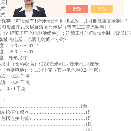
条显示模式（噪声信号瞬时值显示）
测模式（噪声信号小值记忆显示）
测模式（5、10、20、30分钟，时间—信号噪声小值曲线）
音保存（每段设有1分钟录音时间和回放，并可删除重复录制）²
*128图形点阵式大屏幕液晶显示屏（带有LED背光照明）²
8.4V 锂离子可充电电池组件）：连续工作时间≥40小时（背景灯关
智能充电器，充满电时间≤4小时²
：-10℃～+50℃ ²
：-20℃～+70℃
量、外形尺寸:
寸（长×宽×高）: 22.8厘米×11.4厘米×11.4厘米
（包括电池）： 1.34千克（其中电池重0.24千克）
： 0.56 千克
： 0.20 千克
 0.30 千克
置：
机……………………………………………1台
-3A 拾振传感器………………………………1只
包括连接电缆）……………………………1只
………………………………………………1只
………………………………………………2组