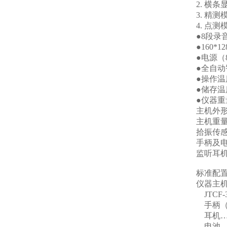
2. 横
3. 精
4. 点
●8段录
●160
●电源（
●全自动
●操作温度
●储存温度
●仪器重
主机外形尺
主机重量
拾振传感器
手柄及电缆
监听耳机：
标准配
仪器主
JTCF
手柄（
耳机…
电池…