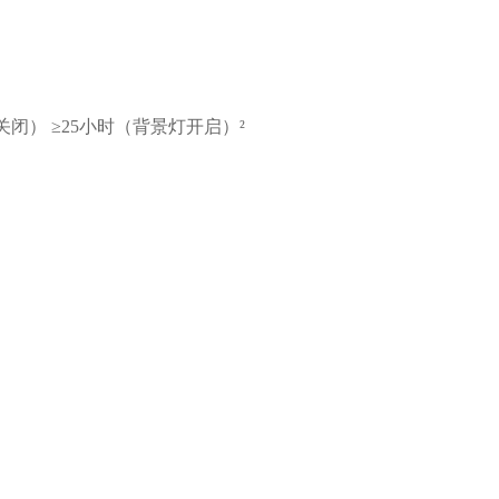
闭） ≥25小时（背景灯开启）²