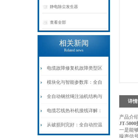
静电除尘发生器
查看全部
相关新闻
Related news
电缆故障修复机故障类型区
分指南：从“绝缘电
模块化与智能参数库：全自
阻”到“波形特征”的精准诊
动电缆修复机的快速换型逻
全自动钢丝绳注油机结构与
详情
断逻辑
辑
工作原理：揭秘高效润滑的
电缆芯线热补机接线详解：
产品介
JT-50
机械密码
从入门到精通
从破损到完好：全自动控温
一是能
噪声信