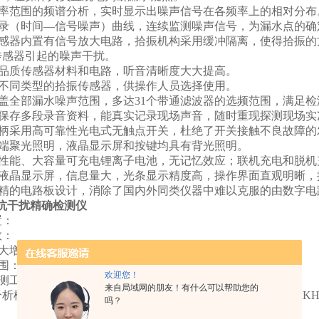
频率范围的频谱分析，实时显示出噪声信号在各频率上的相对分布
记录（时间—信号噪声）曲线，连续监测噪声信号，为漏水点的确
传感器内置有信号放大电路，拾振机构采用缓冲隔离，使得拾振的
传感器引起的噪声干扰。
高品质传感器材料和电路，听音清晰度大大提高。
配不同类型的拾振传感器，供操作人员选择使用。
覆盖全部漏水噪声范围，多达31个带通滤波器的选频范围，满足检
时保存多段录音资料，能真实记录现场声音，随时重现探测现场实
手柄采用高可靠性光电式无触点开关，杜绝了开关接触不良故障的
前端聚光照明，液晶显示屏和按键均具有背光照明。
高性能、大容量可充电锂离子电池，无记忆效应；联机充电和脱机
幕液晶显示屏，信息量大，光条显示精度高，操作界面直观明晰，
求精的电路板设计，消除了国内外同类仪器中难以克服的由数字电
00抗干扰精确检测仪
置：
数：
大增益：100dB内可调
围：50～5000 Hz，覆盖全部漏水噪声范围
欢迎您！
检测工作模式：
来自局域网的朋友！有什么可以帮助您的
分析模式（100Hz、200Hz、300Hz、400Hz、600Hz、1KH
吗？