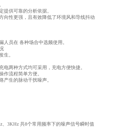
。
定提供可靠的分析依据。
方向性更强，且有效降低了环境风和导线抖动
漏人员在 各种场合中选频使用。
况
发生。
充电两种方式均可采用，充电方便快捷。
操作流程简单方便。
路产生的脉动干扰噪声。
z、2KHz、3KHz 共8个常用频率下的噪声信号瞬时值