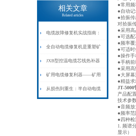
电缆热补机的核心价值
●常用
相关文章
●自动
Related articles
●拾振
对拾振
●采用
电缆故障修复机实战指南：
●可选
●频率
从“盲测”到“精确定点”的三
全自动电缆修复机是重塑矿
●可适
●操作
步作业法
山电力动脉的“智能外科医
JXB型控温电缆芯线热补器
●手柄
●采用
生”
安装与接线：精准修复的工
矿用电缆修复利器——矿用
●大屏
●精益
JT-50
艺基石
电缆热补机智能控温，安全
从损伤到重生：半自动电缆
产品配
技术参
无忧
热补机的工作密码
●音频放
●频率范
●四种
1. 频谱
显示）