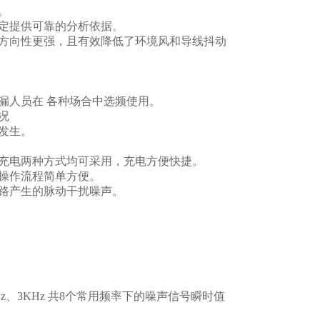
。
定提供可靠的分析依据。
方向性更强，且有效降低了环境风和导线抖动
漏人员在 各种场合中选频使用。
况
发生。
充电两种方式均可采用，充电方便快捷。
操作流程简单方便。
路产生的脉动干扰噪声。
z、2KHz、3KHz 共8个常用频率下的噪声信号瞬时值