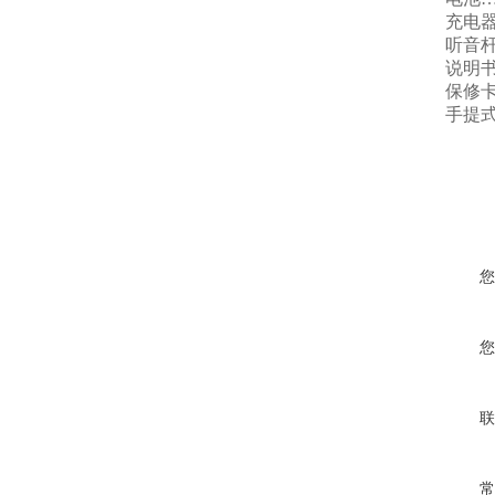
充电器
听音杆
说明书
保修卡
手提式
您
您
联
常