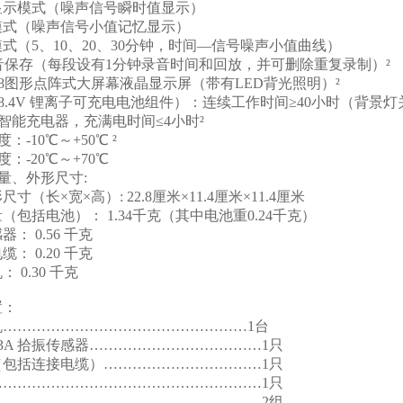
条显示模式（噪声信号瞬时值显示）
测模式（噪声信号小值记忆显示）
测模式（5、10、20、30分钟，时间—信号噪声小值曲线）
音保存（每段设有1分钟录音时间和回放，并可删除重复录制）²
*128图形点阵式大屏幕液晶显示屏（带有LED背光照明）²
8.4V 锂离子可充电电池组件）：连续工作时间≥40小时（背景灯关
智能充电器，充满电时间≤4小时²
：-10℃～+50℃ ²
：-20℃～+70℃
量、外形尺寸:
寸（长×宽×高）: 22.8厘米×11.4厘米×11.4厘米
（包括电池）： 1.34千克（其中电池重0.24千克）
： 0.56 千克
： 0.20 千克
 0.30 千克
置：
机……………………………………………1台
-3A 拾振传感器………………………………1只
包括连接电缆）……………………………1只
………………………………………………1只
………………………………………………2组