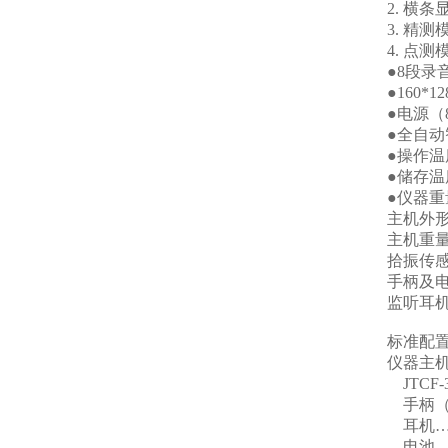
2. 横
3. 精
4. 点
●8段录
●160
●电源（
●全自动
●操作温度
●储存温度
●仪器重
主机外形尺
主机重量
拾振传感器
手柄及电缆
监听耳机：
标准配
仪器主
JTCF
手柄（
耳机…
电池…