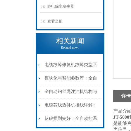
静电除尘发生器
查看全部
相关新闻
Related news
电缆故障修复机故障类型区
分指南：从“绝缘电
模块化与智能参数库：全自
阻”到“波形特征”的精准诊
动电缆修复机的快速换型逻
全自动钢丝绳注油机结构与
详情
断逻辑
辑
工作原理：揭秘高效润滑的
电缆芯线热补机接线详解：
产品介
JT-50
机械密码
从入门到精通
从破损到完好：全自动控温
是能够
声信号