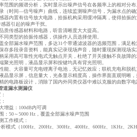
频率范围的频谱分析，实时显示出噪声信号在各频率上的相对分布
记录（时间—信号噪声）曲线，连续监测噪声信号，为漏水点的确
传感器内置有信号放大电路，拾振机构采用缓冲隔离，使得拾振的
传感器引起的噪声干扰。
高品质传感器材料和电路，听音清晰度大大提高。
配不同类型的拾振传感器，供操作人员选择使用。
覆盖全部漏水噪声范围，多达31个带通滤波器的选频范围，满足检
时保存多段录音资料，能真实记录现场声音，随时重现探测现场实
手柄采用高可靠性光电式无触点开关，杜绝了开关接触不良故障的
前端聚光照明，液晶显示屏和按键均具有背光照明。
高性能、大容量可充电锂离子电池，无记忆效应；联机充电和脱机
幕液晶显示屏，信息量大，光条显示精度高，操作界面直观明晰，
求精的电路板设计，消除了国内外同类仪器中难以克服的由数字电
00管道漏水测漏仪
置：
数：
大增益：100dB内可调
围：50～5000 Hz，覆盖全部漏水噪声范围
检测工作模式：
分析模式（100Hz、200Hz、300Hz、400Hz、600Hz、1KH