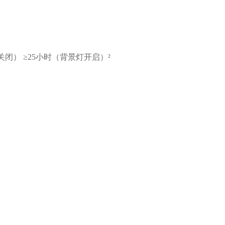
闭） ≥25小时（背景灯开启）²