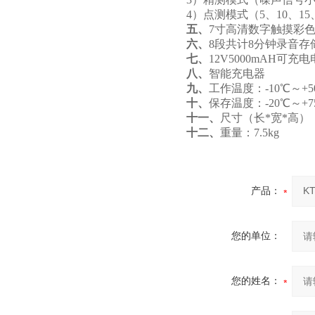
4）点测模式（5、10、1
五、
7寸高清数字触摸彩
六、
8段共计8分钟录音
七、
12V5000mAH可充
八、
智能充电器
九、
工作温度：-10℃～+5
十、
保存温度：-20℃～+7
十一、
尺寸（长*宽*高）：50
十二、
重量：7.5kg
产品：
您的单位：
您的姓名：