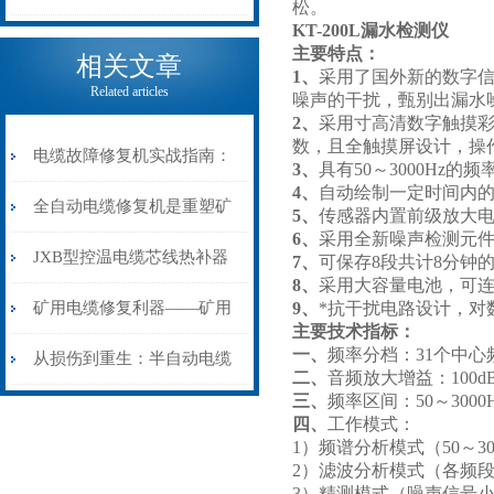
松。
KT-200L漏水检测仪
电缆热补机的核心价值
主要特点：
相关文章
1、
采用了国外新的数字信
Related articles
噪声的干扰，甄别出漏水
2、
采用寸高清数字触摸彩
数，且全触摸屏设计，操
电缆故障修复机实战指南：
3、
具有50～3000H
4、
自动绘制一定时间内
从“盲测”到“精确定点”的三
全自动电缆修复机是重塑矿
5、
传感器内置前级放大
6、
采用全新噪声检测元
步作业法
山电力动脉的“智能外科医
JXB型控温电缆芯线热补器
7、
可保存8段共计8分钟
8、
采用大容量电池，可
生”
安装与接线：精准修复的工
矿用电缆修复利器——矿用
9、
*抗干扰电路设计，
主要技术指标：
一、
频率分档：31个中
艺基石
电缆热补机智能控温，安全
从损伤到重生：半自动电缆
二、
音频放大增益：100
三、
频率区间：50～3000
无忧
热补机的工作密码
四、
工作模式：
1）频谱分析模式（50～3
2）滤波分析模式（各频
3）精测模式（噪声信号