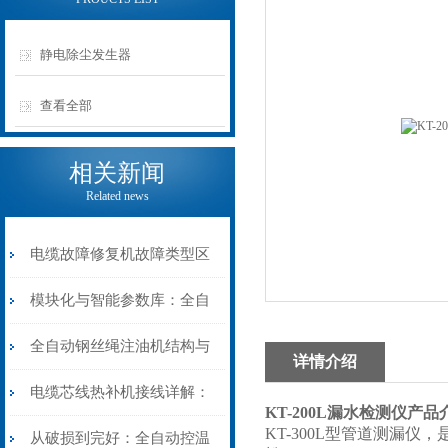
静电除尘发生器
查看全部
相关新闻
Related news
电缆故障修复机故障类型区
分指南：从“绝缘电
模块化与智能参数库：全自
阻”到“波形特征”的精准诊
动电缆修复机的快速换型逻
全自动钢丝绳注油机结构与
详情介绍
断逻辑
辑
工作原理：揭秘高效润滑的
电缆芯线热补机接线详解：
KT-200L漏水检测仪
产品
KT-300L型管道测漏
机械密码
从入门到精通
从破损到完好：全自动控温