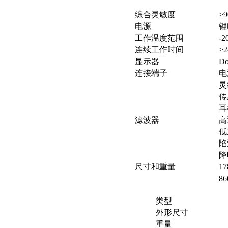
综合灵敏度
≥9
电源
锂
工作温度范围
-
连续工作时间
≥
显示器
Do
连接端子
电
灵
传
耳
滤波器
高
低
陷
降
尺寸和重量
1
8
类型
外形尺寸
重量