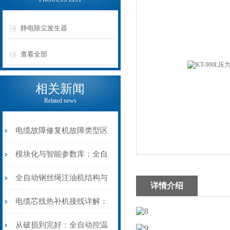
静电除尘发生器
查看全部
相关新闻
Related news
电缆故障修复机故障类型区
分指南：从“绝缘电
模块化与智能参数库：全自
阻”到“波形特征”的精准诊
动电缆修复机的快速换型逻
全自动钢丝绳注油机结构与
详情介绍
断逻辑
辑
工作原理：揭秘高效润滑的
电缆芯线热补机接线详解：
机械密码
从入门到精通
从破损到完好：全自动控温