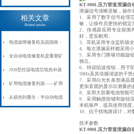
KT-900L压力管道泄漏
电缆热补机的核心价值
泄漏信号清晰灵敏，操作
相关文章
1、采用了数字信号处理
敏，让操作员更快的锁定
Related articles
2、传感器应用专业探测
好，坚实耐用。
电缆故障修复机实战指南：
3、耳机采用专业监听级
4、每次泄漏采样都采用
5、采用专门降噪功能旋
从“盲测”到“精确定点”的三
全自动电缆修复机是重塑矿
独立。
6、特设陷波按钮，用于
步作业法
山电力动脉的“智能外科医
JXB型控温电缆芯线热补器
50Hz及其倍频谐波的干
7、采用白光长条形液晶
生”
安装与接线：精准修复的工
矿用电缆修复利器——矿用
更加直观的显示出测量的
8、采用大容量电池智能
艺基石
电缆热补机智能控温，安全
从损伤到重生：半自动电缆
9、采用触摸按键和旋钮
本机噪声，提高使用强度
无忧
热补机的工作密码
10、抗干扰电路设计，
技术参数
KT-900L压力管道泄漏