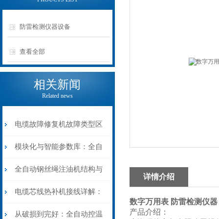
防雷检测仪器设备
查看全部
相关新闻
Related news
电缆故障修复机故障类型区
分指南：从“绝缘电
模块化与智能参数库：全自
阻”到“波形特征”的精准诊
动电缆修复机的快速换型逻
全自动钢丝绳注油机结构与
详情介绍
断逻辑
辑
工作原理：揭秘高效润滑的
电缆芯线热补机接线详解：
数字万用表 防雷检测仪器
产品介绍：
机械密码
从入门到精通
从破损到完好：全自动控温