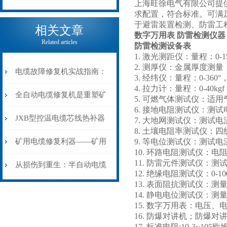
上海旺徐电气有限公司提
求配置，符合标准。可满
电缆热补机的核心价值
于避雷装置检测、防雷工
相关文章
数字万用表 防雷检测仪器
Related articles
防雷检测设备表
1. 激光测距仪：量程：0-1
2. 测厚仪：金属厚度测
电缆故障修复机实战指南：
3. 经纬仪：量程：0-360
4. 拉力计：量程：0-40kgf
从“盲测”到“精确定点”的三
全自动电缆修复机是重塑矿
5. 可燃气体测试仪：适
6. 接地电阻测试仪：测试
步作业法
山电力动脉的“智能外科医
JXB型控温电缆芯线热补器
7. 大地网测试仪：测试电流
8. 土壤电阻率测试仪：四
生”
安装与接线：精准修复的工
矿用电缆修复利器——矿用
9. 等电位测试仪：测试电
10. 环路电阻测试仪：电阻
11. 防雷元件测试仪：
艺基石
电缆热补机智能控温，安全
从损伤到重生：半自动电缆
12. 绝缘电阻测试仪：0-10
13. 表面阻抗测试仪：测量范
无忧
热补机的工作密码
14. 静电电位测试仪：测量
15. 数字万用表：电压
16. 防爆对讲机；防爆对
17. 标准电阻:10-3~10