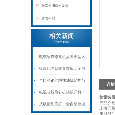
防雷检测仪器设备
查看全部
相关新闻
Related news
电缆故障修复机故障类型区
分指南：从“绝缘电
模块化与智能参数库：全自
阻”到“波形特征”的精准诊
动电缆修复机的快速换型逻
全自动钢丝绳注油机结构与
详情
断逻辑
辑
工作原理：揭秘高效润滑的
电缆芯线热补机接线详解：
防雷装置
产品介
机械密码
从入门到精通
从破损到完好：全自动控温
上海旺
第31