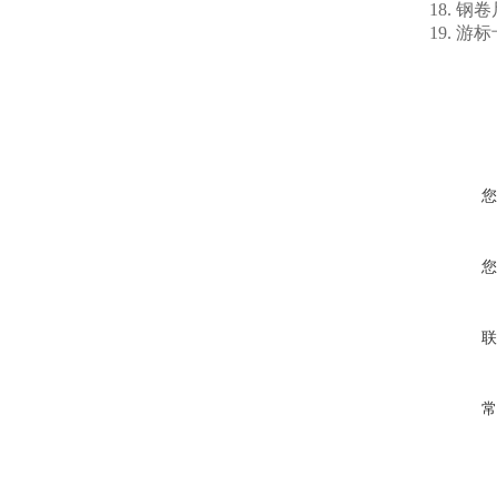
18. 钢
19. 游
您
您
联
常