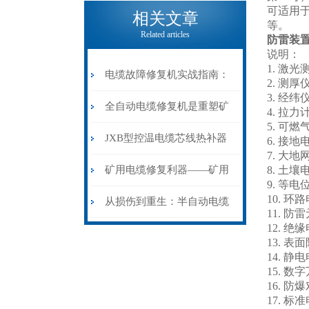
电缆热补机的核心价值
可适用
相关文章
等。
Related articles
防雷装置
说明：
1. 激光
电缆故障修复机实战指南：
2. 测
3. 经纬
从“盲测”到“精确定点”的三
全自动电缆修复机是重塑矿
4. 拉力
5. 可
步作业法
山电力动脉的“智能外科医
JXB型控温电缆芯线热补器
6. 接
7. 大
生”
安装与接线：精准修复的工
矿用电缆修复利器——矿用
8. 土
9. 等
10. 
艺基石
电缆热补机智能控温，安全
从损伤到重生：半自动电缆
11. 
12. 绝
无忧
热补机的工作密码
13. 表
14. 
15. 
16. 
17. 标