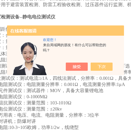
于用于避雷装置检测、防雷工程验收检测、过压器件运行监测、
检测设备--静电电位测试仪
测距仪：量程：0-150m
厚仪：金属厚度测量，超声波
欢迎您！
仪：量程：0-360°，分辨率：2″
来自局域网的朋友！有什么可以帮助您的
计：量程：0-40kgf
吗？
燃气体测试仪：适用气体：可燃气体
地电阻测试仪：测试电流：>20mA（正弦波），分辨率：0.01Ω
地网测试仪：测试电流：>3A，分辨率：0.001～99.999Ω，频率可选
壤电阻率测试仪：四线法测量，测试电流：>20mA（正弦波）分辨率：
电位测试仪：测试电流:≥1A，四线法测试，分辨率：0.001Ω，具
环路电阻测试仪：电阻测量分辨率：0.001Ω，电流测量分辨率:1μA
防雷元件测试仪：测试器件：MOV，具备大容量锂电池
缘电阻测试仪：0-1000MΩ
面阻抗测试仪：测量范围：103-1010Ω
静电电位测试仪：测量范围：±20kv
数字万用表：电压、电流、电阻测量，分辨率：3位半
防爆对讲机；防爆对讲
准电阻:10-3~105欧姆，功率1/2w，线绕型