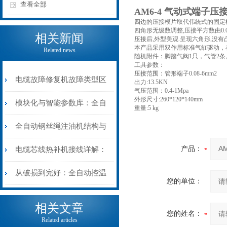
查看全部
AM6-4 气动式端子压
四边的压接模片取代伟统式的固定
四角形无级数调整,压接平方数由0.0
相关新闻
压接后,外型美观.呈现六角形,没
本产品采用双作用标准气缸驱动，
Related news
随机附件：脚踏气阀1只，气管2条
工具参数：
压接范围：管形端子0.08-6mm2
电缆故障修复机故障类型区
出力:13.5KN
气压范围：0.4-1Mpa
外形尺寸:260*120*140mm
分指南：从“绝缘电
模块化与智能参数库：全自
重量:5 kg
阻”到“波形特征”的精准诊
动电缆修复机的快速换型逻
全自动钢丝绳注油机结构与
断逻辑
辑
工作原理：揭秘高效润滑的
产品：
电缆芯线热补机接线详解：
机械密码
从入门到精通
从破损到完好：全自动控温
您的单位：
电缆热补机的核心价值
相关文章
您的姓名：
Related articles