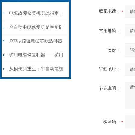
联系电话：
电缆故障修复机实战指南：
从“盲测”到“精确定点”的三
全自动电缆修复机是重塑矿
常用邮箱：
步作业法
山电力动脉的“智能外科医
JXB型控温电缆芯线热补器
省份：
生”
安装与接线：精准修复的工
矿用电缆修复利器——矿用
艺基石
电缆热补机智能控温，安全
从损伤到重生：半自动电缆
详细地址：
无忧
热补机的工作密码
补充说明：
验证码：