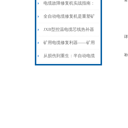
常
电缆故障修复机实战指南：
从“盲测”到“精确定点”的三
全自动电缆修复机是重塑矿
步作业法
山电力动脉的“智能外科医
JXB型控温电缆芯线热补器
详
生”
安装与接线：精准修复的工
矿用电缆修复利器——矿用
艺基石
补
电缆热补机智能控温，安全
从损伤到重生：半自动电缆
无忧
热补机的工作密码