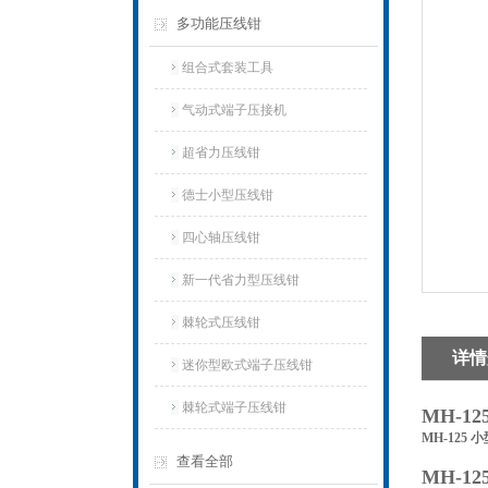
多功能压线钳
组合式套装工具
气动式端子压接机
超省力压线钳
德士小型压线钳
四心轴压线钳
新一代省力型压线钳
棘轮式压线钳
详情
迷你型欧式端子压线钳
棘轮式端子压线钳
MH-
MH-125
查看全部
MH-