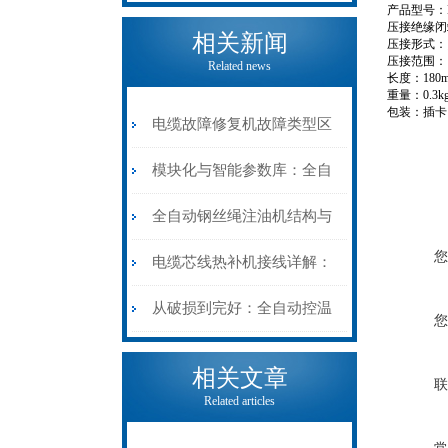
产品型号：M
压接绝缘闭
相关新闻
压接形式：
压接范围：1.
Related news
长度：180
重量：0.3k
包装：插卡
电缆故障修复机故障类型区
分指南：从“绝缘电
模块化与智能参数库：全自
阻”到“波形特征”的精准诊
动电缆修复机的快速换型逻
全自动钢丝绳注油机结构与
您
断逻辑
辑
工作原理：揭秘高效润滑的
电缆芯线热补机接线详解：
机械密码
从入门到精通
从破损到完好：全自动控温
您
电缆热补机的核心价值
相关文章
联
Related articles