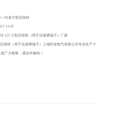
新一代省力型压线钳
7-11-07
H-125 小型压线钳（用于压接裸端子）厂家
 小型压线钳（用于压接裸端子）上海旺徐电气有限公司专业生产十
欢迎广大顾客，愿合作愉快！