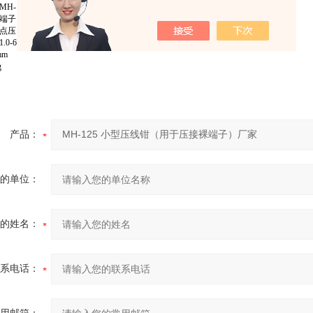
H-125
端子（压线帽）
点压
0-6.0mm2
mm
g
产品：
的单位：
的姓名：
系电话：