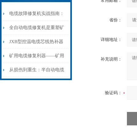
常用邮箱：
电缆故障修复机实战指南：
省份：
从“盲测”到“精确定点”的三
全自动电缆修复机是重塑矿
详细地址：
步作业法
山电力动脉的“智能外科医
JXB型控温电缆芯线热补器
生”
安装与接线：精准修复的工
矿用电缆修复利器——矿用
补充说明：
艺基石
电缆热补机智能控温，安全
从损伤到重生：半自动电缆
无忧
热补机的工作密码
验证码：