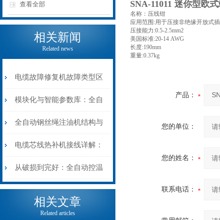
SNA-11011 迷你型
查看全部
名称：压线钳
应用范围:用于压接非绝缘开放式
压接能力:0.5-2.5mm2
相关新闻
美国标准:20-14 AWG
长度:190mm
Related news
重量:0.37kg
电缆故障修复机故障类型区
产品：
分指南：从“绝缘电
模块化与智能参数库：全自
阻”到“波形特征”的精准诊
动电缆修复机的快速换型逻
全自动钢丝绳注油机结构与
您的单位：
断逻辑
辑
工作原理：揭秘高效润滑的
电缆芯线热补机接线详解：
您的姓名：
机械密码
从入门到精通
从破损到完好：全自动控温
电缆热补机的核心价值
联系电话：
相关文章
Related articles