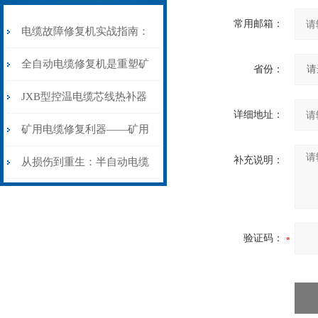
常用邮箱：
电缆故障修复机实战指南：
从“盲测”到“精确定点”的三
全自动电缆修复机是重塑矿
省份：
步作业法
山电力动脉的“智能外科医
JXB型控温电缆芯线热补器
详细地址：
生”
安装与接线：精准修复的工
矿用电缆修复利器——矿用
艺基石
补充说明：
电缆热补机智能控温，安全
从损伤到重生：半自动电缆
无忧
热补机的工作密码
验证码：