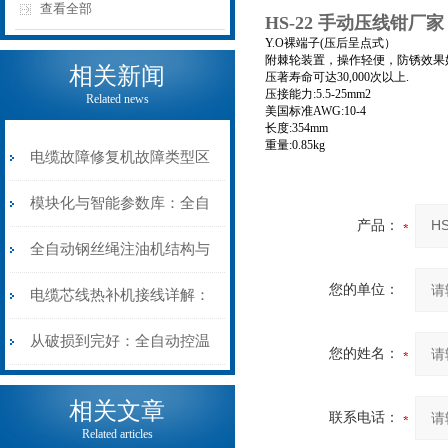
查看全部
HS-22 手动压线钳厂家
Y.O裸端子(压后呈点式）
附棘轮装置，操作轻便，防锈效果
相关新闻
压著寿命可达30,000次以上.
压接能力:5.5-25mm2
Related news
美国标准AWG:10-4
长度:354mm
重量:0.85kg
电缆故障修复机故障类型区
分指南：从“绝缘电
模块化与智能参数库：全自
产品：
阻”到“波形特征”的精准诊
动电缆修复机的快速换型逻
全自动钢丝绳注油机结构与
您的单位：
断逻辑
辑
工作原理：揭秘高效润滑的
电缆芯线热补机接线详解：
机械密码
从入门到精通
从破损到完好：全自动控温
您的姓名：
电缆热补机的核心价值
相关文章
联系电话：
Related articles